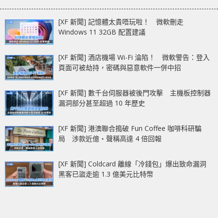
[XF 新聞] 記憶體太貴唔玩啦！ 微軟刪走
Windows 11 32GB 配置建議
[XF 新聞] 酒店機場 Wi-Fi 淪陷！ 微軟警告：登入
頁面可被劫持，密碼與惡意軟件一併中招
[XF 新聞] 數千台伺服器被後門攻擊 主機板控制器
漏洞部分甚至超過 10 年歷史
[XF 新聞] 港澳聯合搗破 Fun Coffee 咖啡科研騙
局 涉款近億‧聲稱高達 4 倍回報
[XF 新聞] Coldcard 離線「冷錢包」爆出致命漏洞
黑客已盜走逾 1.3 億美元比特幣