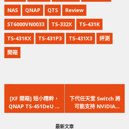
NAS
QNAP
QTS
Review
ST6000VN0033
TS-332X
TS-431K
TS-431KX
TS-431P3
TS-431X3
評測
開箱
上
下
一
一
[XF 開箱] 短小精幹，
下代任天堂 Switch 將
篇
篇
QNAP TS-451DeU 短
可能支持 NVIDIA
文
文
身 1U NAS
DLSS 2.0 技術 ?!
章：
章：
最新文章