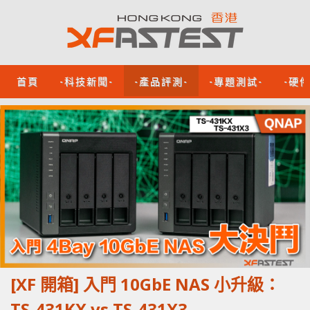
首頁
-科技新聞-
-產品評測-
-專題測試-
-硬
[XF 開箱] 入門 10GbE NAS 小升級：
TS-431KX vs TS-431X3