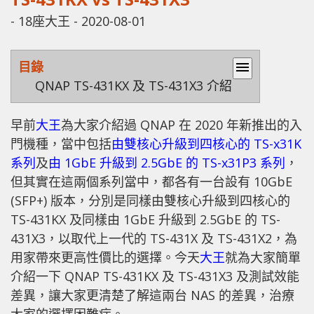
-
18座大王
-
2020-08-01
目錄
menu
QNAP TS-431KX 及 TS-431X3 介紹
早前
大王
為大家介紹過 QNAP 在 2020 年新推出的入
門機種，當中包括
由雙核心升級到四核心的 TS-x31K
系列
及
由 1GbE 升級到 2.5GbE 的 TS-x31P3 系列
，
但其實在這兩個系列當中，都各有一台設有 10GbE
(SFP+) 版本，分別是同樣由雙核心升級到四核心的
TS-431KX 及同樣由 1GbE 升級到 2.5GbE 的 TS-
431X3，以取代上一代的 TS-431X 及 TS-431X2，為
用家帶來更高性價比的選擇。今天
大王
就為大家簡單
介紹一下 QNAP TS-431KX 及 TS-431X3 及測試效能
差異，讓大家更清楚了解這兩台 NAS 的差異，治療
大家的選擇困難症。