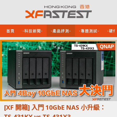
首頁
-科技新聞-
-產品評測-
-專題測試-
-硬
[XF 開箱] 入門 10GbE NAS 小升級：
TS-431KX vs TS-431X3