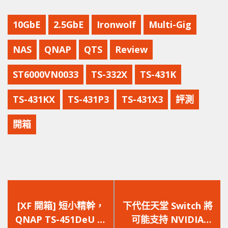
10GbE
2.5GbE
Ironwolf
Multi-Gig
NAS
QNAP
QTS
Review
ST6000VN0033
TS-332X
TS-431K
TS-431KX
TS-431P3
TS-431X3
評測
開箱
上
下
一
一
[XF 開箱] 短小精幹，
下代任天堂 Switch 將
篇
篇
QNAP TS-451DeU 短
可能支持 NVIDIA