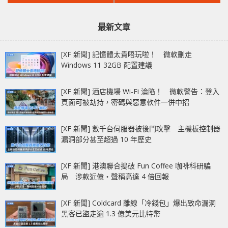
文
文
身 1U NAS
DLSS 2.0 技術 ?!
章：
章：
最新文章
[XF 新聞] 記憶體太貴唔玩啦！ 微軟刪走
Windows 11 32GB 配置建議
[XF 新聞] 酒店機場 Wi-Fi 淪陷！ 微軟警告：登入
頁面可被劫持，密碼與惡意軟件一併中招
[XF 新聞] 數千台伺服器被後門攻擊 主機板控制器
漏洞部分甚至超過 10 年歷史
[XF 新聞] 港澳聯合搗破 Fun Coffee 咖啡科研騙
局 涉款近億‧聲稱高達 4 倍回報
[XF 新聞] Coldcard 離線「冷錢包」爆出致命漏洞
黑客已盜走逾 1.3 億美元比特幣