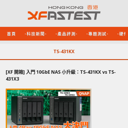
首頁
-科技新聞-
-產品評測-
-專題測試-
-硬
TS-431KX
[XF 開箱] 入門 10GbE NAS 小升級：TS-431KX vs TS-
431X3