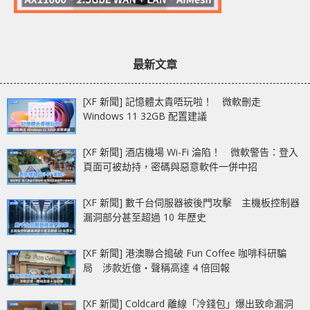
最新文章
[XF 新聞] 記憶體太貴唔玩啦！ 微軟刪走
Windows 11 32GB 配置建議
[XF 新聞] 酒店機場 Wi-Fi 淪陷！ 微軟警告：登入
頁面可被劫持，密碼與惡意軟件一併中招
[XF 新聞] 數千台伺服器被後門攻擊 主機板控制器
漏洞部分甚至超過 10 年歷史
[XF 新聞] 港澳聯合搗破 Fun Coffee 咖啡科研騙
局 涉款近億‧聲稱高達 4 倍回報
[XF 新聞] Coldcard 離線「冷錢包」爆出致命漏洞