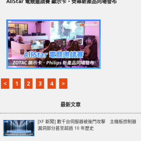
AllStar 電競邀請賽 顯示卡‧熒幕新產品同場發布
<
1
2
3
4
>
最新文章
[XF 新聞] 數千台伺服器被後門攻擊 主機板控制器
漏洞部分甚至超過 10 年歷史