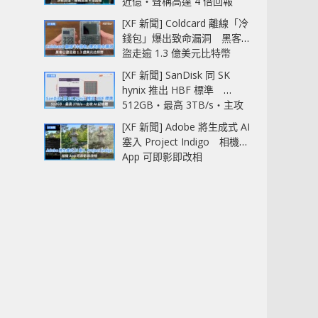
近億‧聲稱高達 4 倍回報
[XF 新聞] Coldcard 離線「冷
錢包」爆出致命漏洞 黑客已
盜走逾 1.3 億美元比特幣
[XF 新聞] SanDisk 同 SK
hynix 推出 HBF 標準
512GB‧最高 3TB/s‧主攻
AI 記憶體
[XF 新聞] Adobe 將生成式 AI
塞入 Project Indigo 相機
App 可即影即改相