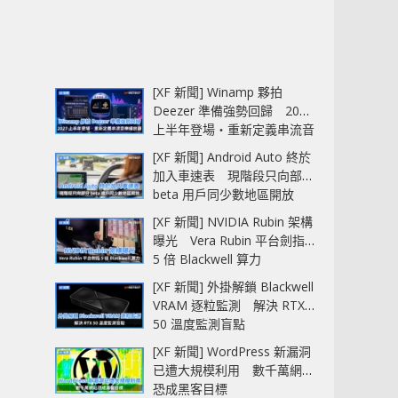
[XF 新聞] Winamp 夥拍
Deezer 準備強勢回歸 2027
上半年登場‧重新定義串流音
樂播放器
[XF 新聞] Android Auto 終於
加入車速表 現階段只向部分
beta 用戶同少數地區開放
[XF 新聞] NVIDIA Rubin 架構
曝光 Vera Rubin 平台劍指
5 倍 Blackwell 算力
[XF 新聞] 外掛解鎖 Blackwell
VRAM 逐粒監測 解決 RTX
50 溫度監測盲點
[XF 新聞] WordPress 新漏洞
已遭大規模利用 數千萬網站
恐成黑客目標