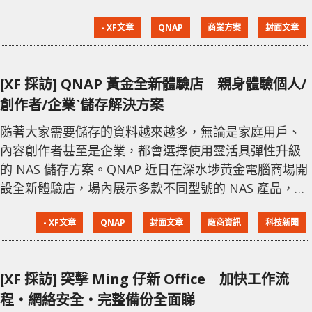
來自各個產業及領域的企業，分享頂尖技術與實務經
- XF文章
QNAP
商業方案
封面文章
驗，協助企業打造更安全、高效、智慧的 IT 基礎架構。
QNAP 解決方案全新登場 全面滿足各行各業需求 隨
著企業數據量大幅增長，傳統儲存方式無法應對日益複
[XF 採訪] QNAP 黃金全新體驗店 親身體驗個人/
雜的資料管理與資安挑戰。QNAP Solution
創作者/企業`儲存解決方案
隨著大家需要儲存的資料越來越多，無論是家庭用戶、
內容創作者甚至是企業，都會選擇使用靈活具彈性升級
的 NAS 儲存方案。QNAP 近日在深水埗黃金電腦商場開
設全新體驗店，場內展示多款不同型號的 NAS 產品，並
有專人即時為大家解答設定及使用時所遇到的問題。 現
- XF文章
QNAP
封面文章
廠商資訊
科技新聞
時不少人都需要更大的儲存空間，以便用作備份電腦或
手機的檔案，對於內容創作者或企業，資料的備份或分
享就更為重要。目前在各大連鎖店或電腦舖，都未必會
[XF 採訪] 突擊 Ming 仔新 Office 加快工作流
有專人能夠解答各種 NAS 的選擇及應用上的問題。
程‧網絡安全‧完整備份全面睇
QNAP 選擇地點方便的黃金電腦商場開