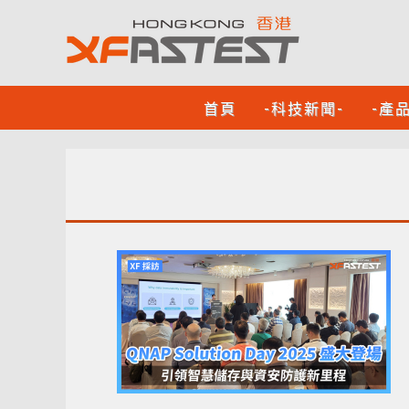
首頁
-科技新聞-
-產