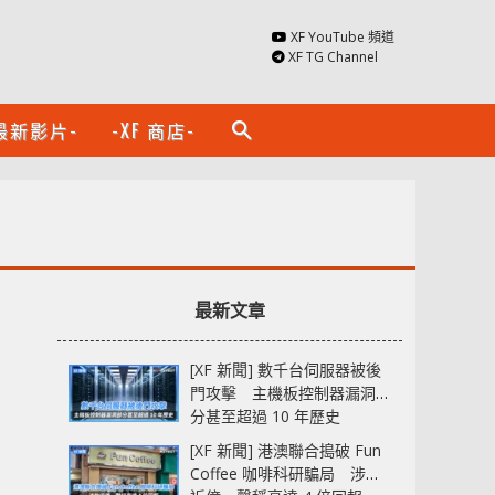
XF YouTube 頻道
XF TG Channel
最新影片-
-XF 商店-
search
最新文章
[XF 新聞] 數千台伺服器被後
門攻擊 主機板控制器漏洞部
分甚至超過 10 年歷史
[XF 新聞] 港澳聯合搗破 Fun
Coffee 咖啡科研騙局 涉款