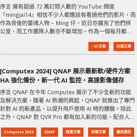
序言 擁有超過 72 萬訂閱人數的 YouTube 頻道
『mingjai14』相信不少人都應該有看過他們的影片，而
作為背後的靈魂人物 – Ming 仔，近日亦擴充了他們辨
公室，而工作團隊人數亦不斷增加。作為一個每月都要
多條新片推出的頻道，製作團隊之間如何合作就相當重
- XF文章
封面文章
要，隨著 Ming 仔近期搬遷到一個更大的辨公室，就帶
大家一齊參觀了解一下，他的製作團隊如何利用各種網
絡儲存裝置以提升日常工作流程。 傳統檔案交流廢時
[Computex 2024] QNAP 展示最新軟/硬件方案
失事 對於每一條影片的製作，當中都會涉及不同的製作
HA 強化備份‧新一代 AI 監控‧高速影像儲存
序言 QNAP 在今年 Computex 展示了不少全新的功能
及解決方案，隨著 AI 熱潮的興起，QNAP 就推出了專門
針對 AI 的新產品，以提升用戶使用 AI 時的體驗。除此
之外，QNAP 對 QVR Pro 都有加入新的功能，配合人臉
辨識和人流點算功能，加上車牌辨識技術，對於從事管
Computex 2024
QNAP
商業方案
封面文章
廠商資訊
理的用戶能夠掌握更多如顧客流量或者是僱員出入記錄