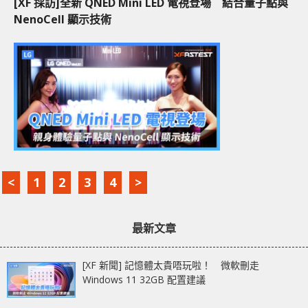
[XF 採訪]全新 QNED Mini LED 電視登場 結合量子點與
NenoCell 顯示技術
<
1
2
3
4
>
最新文章
[XF 新聞] 記憶體太貴唔玩啦！ 微軟刪走
Windows 11 32GB 配置建議