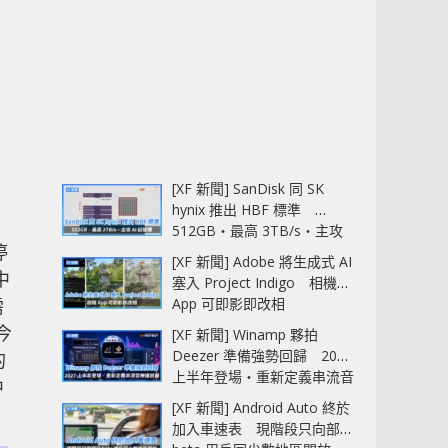
[XF 新聞] SanDisk 同 SK
hynix 推出 HBF 標準
512GB‧最高 3TB/s‧主攻
停
AI 記憶體
[XF 新聞] Adobe 將生成式 AI
中
塞入 Project Indigo 相機
App 可即影即改相
需
今
[XF 新聞] Winamp 夥拍
Deezer 準備強勢回歸 2027
的
上半年登場‧重新定義串流音
中
樂播放器
[XF 新聞] Android Auto 終於
加入車速表 現階段只向部分