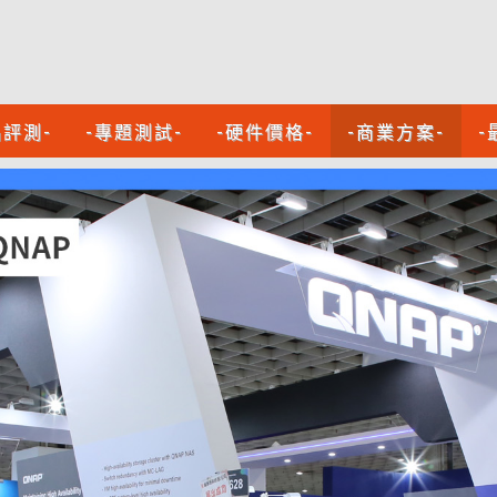
品評測-
-專題測試-
-硬件價格-
-商業方案-
-