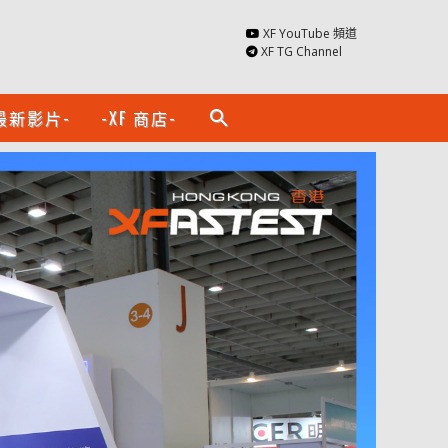
XF YouTube 頻道
XF TG Channel
最新影片-
-XF 商店-
search