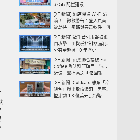
32GB 配置建議
[XF 新聞] 酒店機場 Wi-Fi 淪
陷！ 微軟警告：登入頁面可
被劫持，密碼與惡意軟件一併
中招
[XF 新聞] 數千台伺服器被後
門攻擊 主機板控制器漏洞部
分甚至超過 10 年歷史
[XF 新聞] 港澳聯合搗破 Fun
Coffee 咖啡科研騙局 涉款
近億‧聲稱高達 4 倍回報
[XF 新聞] Coldcard 離線「冷
錢包」爆出致命漏洞 黑客已
了
盜走逾 1.3 億美元比特幣
功
流
更
，