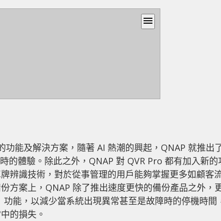
menu
全新的功能及解決方案，隨著 AI 熱潮的興起，QNAP 就推出
 時的體驗。除此之外，QNAP 對 QVR Pro 都有加入新的
車牌辨識技術，對於從事管理的用戶能夠掌握更多如顧客
份方案上，QNAP 除了推出速度更快的備份產品之外，
bility）功能，以減少當系統出現異常甚至是故障時的停機時間
當中的損失。