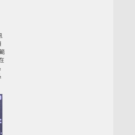
訊
頻
範
在
系
系