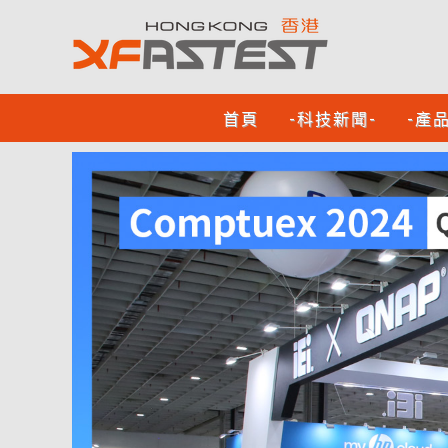
首頁
-科技新聞-
-產