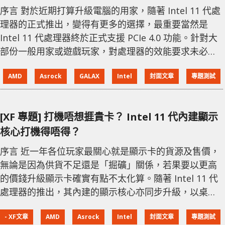
序言 對於近期打算升級電腦的用家，隨著 Intel 11 代處
理器的正式推出，變得有更多的選擇，最重要當然是
Intel 11 代處理器終於正式支援 PCIe 4.0 功能。針對大
部份一般用家或遊戲玩家，對處理器的效能要求未必會
太高，主要是能夠滿足日常應用程式的需要及遊戲就足
AMD
Asrock
GALAX
Intel
封面文章
專題測試
夠，因此選擇時都會以大約 HKD$2,500 左右的處理器為
主。今次 XF 編輯部就以 Intel 最新 Core i7-11700 與
AMD Ryzen 5 5600X 作比較，並分別從效能、功耗與及
[XF 專題] 打機唔想捱貴卡？ Intel 11 代內建顯示
性價比，去比較究竟
核心打機得唔得？
序言 近一年各位玩家最關心就是顯示卡的貨源及售價，
無論是因為供貨不足還是「掘礦」關係，若果要以更高
的價錢升級顯示卡確實有點不太化算。隨著 Intel 11 代
處理器的推出，其內建的顯示核心亦同步升級，以桌面
級處理器為例，它內建的 UHD 700 系列 iGPU 又是否足
- XF文章
AMD
Asrock
Intel
封面文章
專題測試
夠用來打機？而其他應用方面如圖像編輯效能又是否足