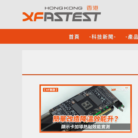
首頁
-科技新聞-
-產