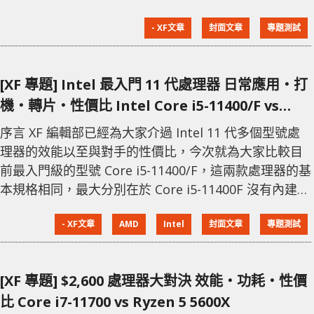
卡方面，要自行改用水冷就有點複雜，若果把散熱風扇
- XF文章
封面文章
專題測試
的轉速提升，又會產生噪音問題。近日就有外國用家表
示，只要在顯示卡背板與 PCB 中間加上導熱貼，即可達
到相當好的降溫度效果，今次 XF 編輯部就進行實際測
[XF 專題] Intel 最入門 11 代處理器 日常應用‧打
試，是否真的可以達到降溫效果並且提升效能。 加定
機‧轉片‧性價比 Intel Core i5-11400/F vs
唔加？點加先至啱？ 現
AMD Ryzen 5 3600
序言 XF 編輯部已經為大家介過 Intel 11 代多個型號處
理器的效能以至與對手的性價比，今次就為大家比較目
前最入門級的型號 Core i5-11400/F，這兩款處理器的基
本規格相同，最大分別在於 Core i5-11400F 沒有內建顯
示核心，而 Core i5-11400 則會內建 Intel UHD
- XF文章
AMD
Intel
封面文章
專題測試
Graphics 730，用作比較的 AMD 處理器，以相對售價
來說，今次就選擇了 AMD Ryzen 5 3600，同樣是沒有
內建顯示核心。 主流入門 6C12
[XF 專題] $2,600 處理器大對決 效能‧功耗‧性價
比 Core i7-11700 vs Ryzen 5 5600X