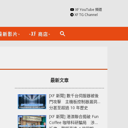
XF YouTube 頻道
XF TG Channel
最新影片-
-XF 商店-
search
最新文章
[XF 新聞] 數千台伺服器被後
門攻擊 主機板控制器漏洞部
分甚至超過 10 年歷史
[XF 新聞] 港澳聯合搗破 Fun
Coffee 咖啡科研騙局 涉款