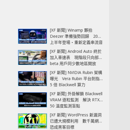
[XF 新聞] Winamp 夥拍
Deezer 準備強勢回歸 2027
上半年登場‧重新定義串流音
樂播放器
[XF 新聞] Android Auto 終於
加入車速表 現階段只向部分
beta 用戶同少數地區開放
[XF 新聞] NVIDIA Rubin 架構
曝光 Vera Rubin 平台劍指
5 倍 Blackwell 算力
[XF 新聞] 外掛解鎖 Blackwell
VRAM 逐粒監測 解決 RTX
50 溫度監測盲點
[XF 新聞] WordPress 新漏洞
已遭大規模利用 數千萬網站
恐成黑客目標