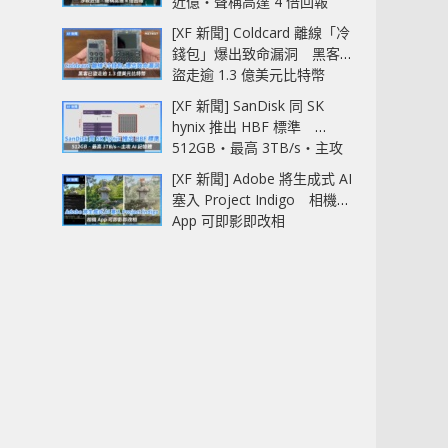
近億‧聲稱高達 4 倍回報
[XF 新聞] Coldcard 離線「冷
錢包」爆出致命漏洞 黑客已
盜走逾 1.3 億美元比特幣
[XF 新聞] SanDisk 同 SK
hynix 推出 HBF 標準
512GB‧最高 3TB/s‧主攻
AI 記憶體
[XF 新聞] Adobe 將生成式 AI
塞入 Project Indigo 相機
App 可即影即改相