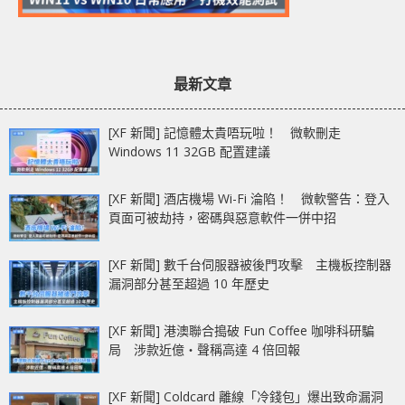
最新文章
[XF 新聞] 記憶體太貴唔玩啦！ 微軟刪走
Windows 11 32GB 配置建議
[XF 新聞] 酒店機場 Wi-Fi 淪陷！ 微軟警告：登入
頁面可被劫持，密碼與惡意軟件一併中招
[XF 新聞] 數千台伺服器被後門攻擊 主機板控制器
漏洞部分甚至超過 10 年歷史
[XF 新聞] 港澳聯合搗破 Fun Coffee 咖啡科研騙
局 涉款近億‧聲稱高達 4 倍回報
[XF 新聞] Coldcard 離線「冷錢包」爆出致命漏洞