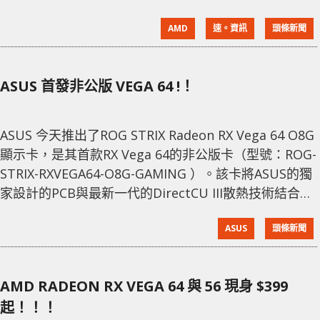
Software Crimson Edition；去年底，我們又看到了
AMD
速。資訊
頭條新聞
Radeon Software Crimson ReLive Edition；而今年
底，我們將迎來Radeon Software Adrenalin Edition
—— Adrenalin就是腎上腺素的意思，可以想見這個版
ASUS 首發非公版 VEGA 64 !！
本會有多
ASUS 今天推出了ROG STRIX Radeon RX Vega 64 O8G
顯示卡，是其首款RX Vega 64的非公版卡（型號：ROG-
STRIX-RXVEGA64-O8G-GAMING ）。該卡將ASUS的獨
家設計的PCB與最新一代的DirectCU III散熱技術結合在
顯卡上。散熱器具有熱導管直接接觸基座，熱導管通過
ASUS
頭條新聞
其兩端的兩個鋁鰭片，由上方三個100mm風扇將封導入
帶走廢熱。RGB多彩的LED燈在冷卻器護罩兩側，而背
板上有一個ROG標誌。 ROG STRIX Radeon
AMD RADEON RX VEGA 64 與 56 現身 $399
起！！！