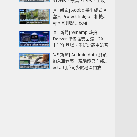
512GB‧最高 3TB/s‧主攻
AI 記憶體
[XF 新聞] Adobe 將生成式 AI
塞入 Project Indigo 相機
App 可即影即改相
[XF 新聞] Winamp 夥拍
Deezer 準備強勢回歸 2027
上半年登場‧重新定義串流音
樂播放器
[XF 新聞] Android Auto 終於
加入車速表 現階段只向部分
beta 用戶同少數地區開放