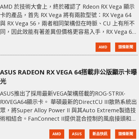
AMD 於技術大會上，終於確認了 Rdeon RX Vega 顯示
卡的產品，首先 RX Vega 將有兩款型號：RX Vega 64
與 RX Vega 56，兩者相同架構但在時脈、CU 上有所不
同，因此效能有著差異但價格更容易入手，RX Vega 64
標準版本 $499 美元起， 而 RX Vega 52 則是 $399 起。
AMD
頭條新聞
聚焦 HBCC、新可程式化 Geomerty Pipeline、Rapid
Pached Math、先進 Pixel Engine
ASUS RADEON RX VEGA 64搭載非公版顯示卡曝
光
ASUS推出了採用最新VEGA架構搭載的ROG-STRIX-
RXVEGA64顯示卡。 華碩最新的DirectCU III散熱系統出
眾，將Super Alloy Power II 與其Auto Extreme製造技
術相結合。FanConnect II提供混合控制的風扇接頭和
GPU Tweak II的綜合選項，以進一步優化系統散熱和性
AMD
ASUS
新品快訊
頭條新聞
能。與大多數華碩ROG產品一樣，ROG Strix Vega 64