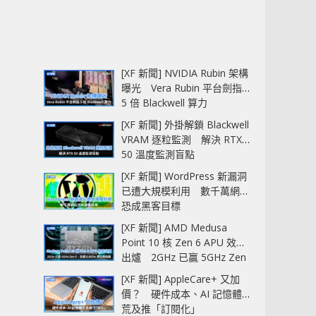
[XF 新聞] NVIDIA Rubin 架構
曝光 Vera Rubin 平台劍指
5 倍 Blackwell 算力
[XF 新聞] 外掛解鎖 Blackwell
VRAM 逐粒監測 解決 RTX
50 溫度監測盲點
[XF 新聞] WordPress 新漏洞
已遭大規模利用 數千萬網站
恐成黑客目標
[XF 新聞] AMD Medusa
Point 10 核 Zen 6 APU 效能
出爐 2GHz 已贏 5GHz Zen
5‧全速 5.4GHz 更拉開距離
[XF 新聞] AppleCare+ 又加
價？ 硬件成本、AI 記憶體
荒及推「訂閱化」