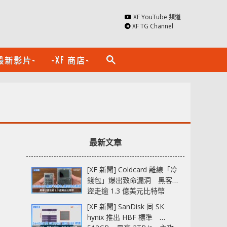
XF YouTube 頻道
XF TG Channel
最新影片-
-XF 商店-
search
最新文章
[XF 新聞] Coldcard 離線「冷
錢包」爆出致命漏洞 黑客已
盜走逾 1.3 億美元比特幣
[XF 新聞] SanDisk 同 SK
hynix 推出 HBF 標準