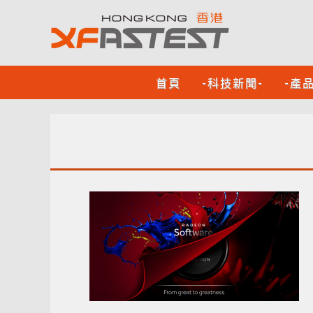
首頁
-科技新聞-
-產