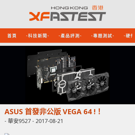
首頁
-科技新聞-
-產品評測-
-專題測試-
-硬
ASUS 首發非公版 VEGA 64 !！
-
華安9527
-
2017-08-21