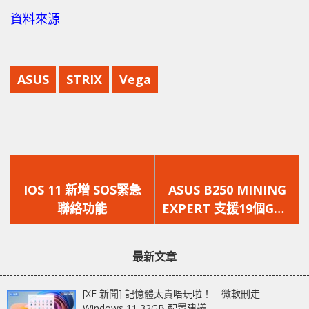
資料來源
ASUS
STRIX
Vega
上
下
一
一
IOS 11 新增 SOS緊急
ASUS B250 MINING
篇
篇
聯絡功能
EXPERT 支援19個GPU
文
文
的挖礦主機板
章：
章：
最新文章
[XF 新聞] 記憶體太貴唔玩啦！ 微軟刪走
Windows 11 32GB 配置建議