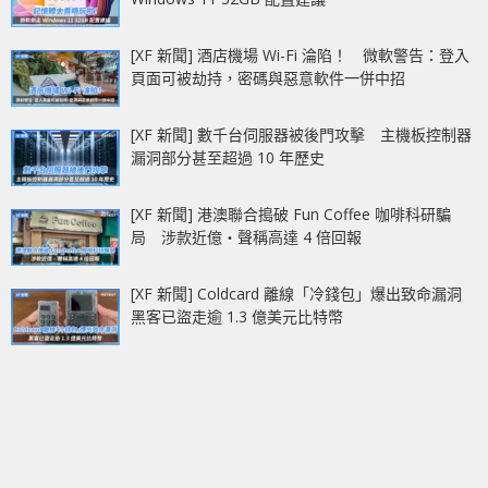
[XF 新聞] 酒店機場 Wi-Fi 淪陷！ 微軟警告：登入
頁面可被劫持，密碼與惡意軟件一併中招
[XF 新聞] 數千台伺服器被後門攻擊 主機板控制器
漏洞部分甚至超過 10 年歷史
[XF 新聞] 港澳聯合搗破 Fun Coffee 咖啡科研騙
局 涉款近億‧聲稱高達 4 倍回報
[XF 新聞] Coldcard 離線「冷錢包」爆出致命漏洞
黑客已盜走逾 1.3 億美元比特幣