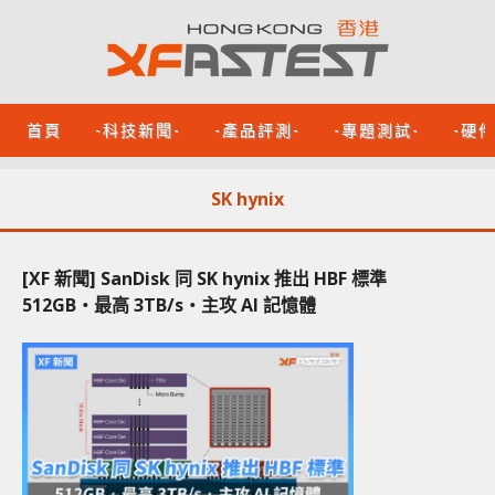
首頁
-科技新聞-
-產品評測-
-專題測試-
-硬
SK hynix
[XF 新聞] SanDisk 同 SK hynix 推出 HBF 標準
512GB‧最高 3TB/s‧主攻 AI 記憶體