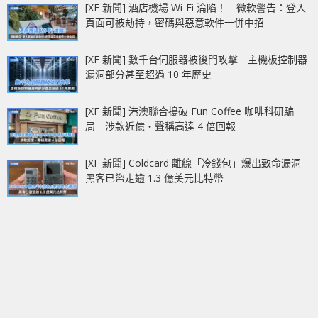
[XF 新聞] 酒店機場 Wi-Fi 淪陷！ 微軟警告：登入
頁面可被劫持，密碼與惡意軟件一併中招
[XF 新聞] 數千台伺服器被後門攻擊 主機板控制器
漏洞部分甚至超過 10 年歷史
[XF 新聞] 港澳聯合搗破 Fun Coffee 咖啡科研騙
局 涉款近億‧聲稱高達 4 倍回報
[XF 新聞] Coldcard 離線「冷錢包」爆出致命漏洞
黑客已盜走逾 1.3 億美元比特幣