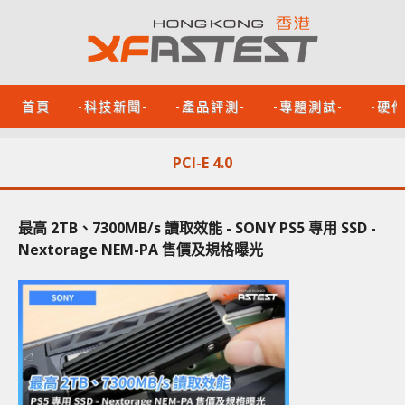
首頁
-科技新聞-
-產品評測-
-專題測試-
-硬
PCI-E 4.0
最高 2TB、7300MB/s 讀取效能 - SONY PS5 專用 SSD -
Nextorage NEM-PA 售價及規格曝光