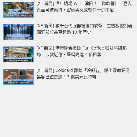
[XF 新聞] 酒店機場 Wi-Fi 淪陷！ 微軟警告：登入
頁面可被劫持，密碼與惡意軟件一併中招
[XF 新聞] 數千台伺服器被後門攻擊 主機板控制器
漏洞部分甚至超過 10 年歷史
[XF 新聞] 港澳聯合搗破 Fun Coffee 咖啡科研騙
局 涉款近億‧聲稱高達 4 倍回報
[XF 新聞] Coldcard 離線「冷錢包」爆出致命漏洞
黑客已盜走逾 1.3 億美元比特幣