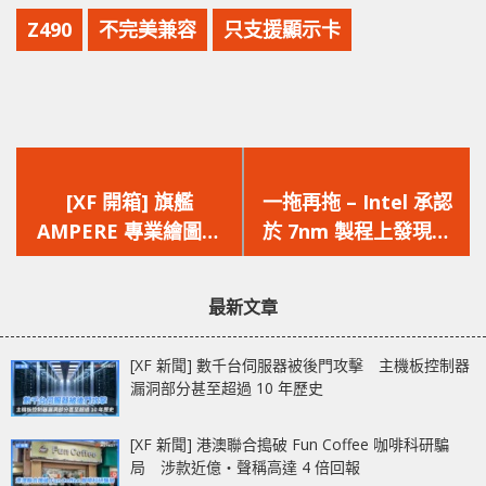
Z490
不完美兼容
只支援顯示卡
上
下
一
一
[XF 開箱] 旗艦
一拖再拖 – Intel 承認
篇
篇
AMPERE 專業繪圖卡
於 7nm 製程上發現缺
文
文
48GB 記憶體‧完整
陷將大大影響量產
章：
章：
10752 個 CUDA
最新文章
NVIDIA RTX A6000
[XF 新聞] 數千台伺服器被後門攻擊 主機板控制器
漏洞部分甚至超過 10 年歷史
[XF 新聞] 港澳聯合搗破 Fun Coffee 咖啡科研騙
局 涉款近億‧聲稱高達 4 倍回報