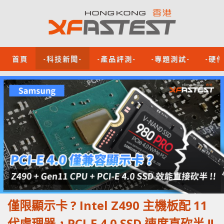
首頁
-科技新聞-
-產品評測-
-專題測試-
-硬
僅限顯示卡 ? Intel Z490 主機板配 11
代處理器，PCI-E 4.0 SSD 速度直砍半 !!