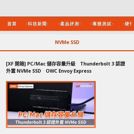
首頁
-科技新聞-
-產品評測-
-專題測試-
-硬
NVMe SSD
[XF 開箱] PC/Mac 儲存容量升級 Thunderbolt 3 認證
外置 NVMe SSD OWC Envoy Express