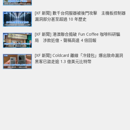
[XF 新聞] 數千台伺服器被後門攻擊 主機板控制器
漏洞部分甚至超過 10 年歷史
[XF 新聞] 港澳聯合搗破 Fun Coffee 咖啡科研騙
局 涉款近億‧聲稱高達 4 倍回報
[XF 新聞] Coldcard 離線「冷錢包」爆出致命漏洞
黑客已盜走逾 1.3 億美元比特幣