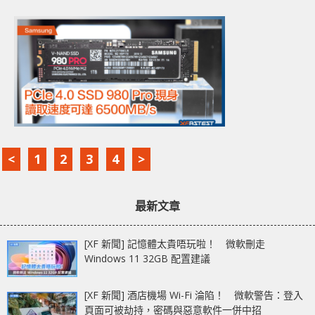
<
1
2
3
4
>
最新文章
[XF 新聞] 記憶體太貴唔玩啦！ 微軟刪走
Windows 11 32GB 配置建議
[XF 新聞] 酒店機場 Wi-Fi 淪陷！ 微軟警告：登入
頁面可被劫持，密碼與惡意軟件一併中招