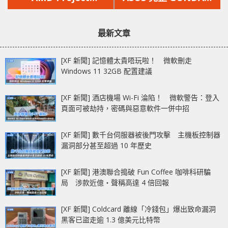
文
文
Quantum 專利文件現
版產品線現身，還會加
章：
章：
身
推 ZAKU II 系列
最新文章
[XF 新聞] 記憶體太貴唔玩啦！ 微軟刪走
Windows 11 32GB 配置建議
[XF 新聞] 酒店機場 Wi-Fi 淪陷！ 微軟警告：登入
頁面可被劫持，密碼與惡意軟件一併中招
[XF 新聞] 數千台伺服器被後門攻擊 主機板控制器
漏洞部分甚至超過 10 年歷史
[XF 新聞] 港澳聯合搗破 Fun Coffee 咖啡科研騙
局 涉款近億‧聲稱高達 4 倍回報
[XF 新聞] Coldcard 離線「冷錢包」爆出致命漏洞
黑客已盜走逾 1.3 億美元比特幣