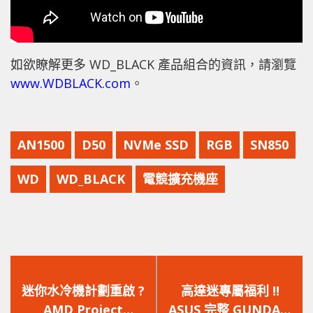
如欲瞭解更多 WD_BLACK 產品組合的資訊，請瀏覽
www.WDBLACK.com
。
AN1500
D50
NVMe SSD
RGB
SN850
WD
WD_BLACK
電競擴充機座
上
下
一
一
迷你水冷機計劃重啟 ?
高達迷專屬福利 !!
篇
篇
AMD Project
ASUS 完整 GUNDAM