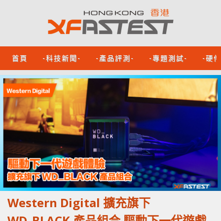
首頁
-科技新聞-
-產品評測-
-專題測試-
-硬
Western Digital 擴充旗下
WD_BLACK 產品組合 驅動下一代遊戲