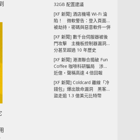
 到
32GB 配置建議
[XF 新聞] 酒店機場 Wi-Fi 淪
陷！ 微軟警告：登入頁面可
被劫持，密碼與惡意軟件一併
中招
[XF 新聞] 數千台伺服器被後
門攻擊 主機板控制器漏洞部
分甚至超過 10 年歷史
[XF 新聞] 港澳聯合搗破 Fun
Coffee 咖啡科研騙局 涉款
近億‧聲稱高達 4 倍回報
[XF 新聞] Coldcard 離線「冷
錢包」爆出致命漏洞 黑客已
盜走逾 1.3 億美元比特幣
它
使用
者