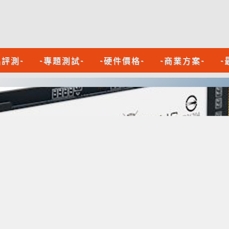
品評測-
-專題測試-
-硬件價格-
-商業方案-
-