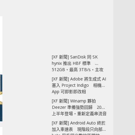
[XF 新聞] SanDisk 同 SK
hynix 推出 HBF 標準
512GB‧最高 3TB/s‧主攻
AI 記憶體
[XF 新聞] Adobe 將生成式 AI
塞入 Project Indigo 相機
App 可即影即改相
[XF 新聞] Winamp 夥拍
Deezer 準備強勢回歸 2027
上半年登場‧重新定義串流音
樂播放器
[XF 新聞] Android Auto 終於
加入車速表 現階段只向部分