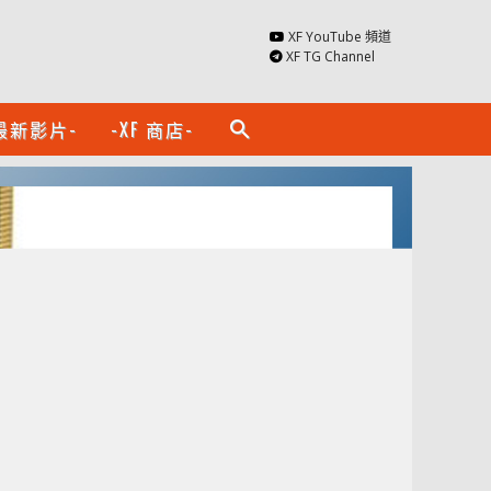
XF YouTube 頻道
XF TG Channel
最新影片-
-XF 商店-
search