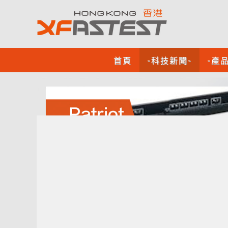
首頁
-科技新聞-
-產