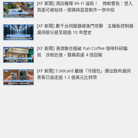
[XF 新聞] 酒店機場 Wi-Fi 淪陷！ 微軟警告：登入
頁面可被劫持，密碼與惡意軟件一併中招
[XF 新聞] 數千台伺服器被後門攻擊 主機板控制器
漏洞部分甚至超過 10 年歷史
[XF 新聞] 港澳聯合搗破 Fun Coffee 咖啡科研騙
局 涉款近億‧聲稱高達 4 倍回報
[XF 新聞] Coldcard 離線「冷錢包」爆出致命漏洞
黑客已盜走逾 1.3 億美元比特幣