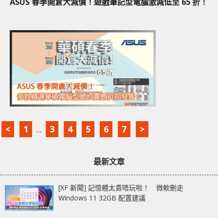
ASUS 春季開倉大減價！遊戲筆記型電腦激減低至 65 折！
<
1
...
3
4
5
6
7
>
最新文章
[XF 新聞] 記憶體太貴唔玩啦！ 微軟刪走
Windows 11 32GB 配置建議