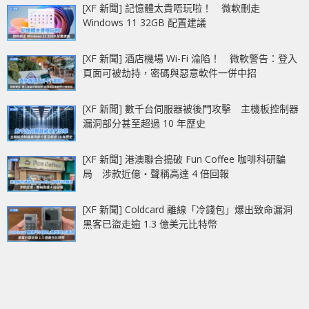
[XF 新聞] 記憶體太貴唔玩啦！ 微軟刪走
Windows 11 32GB 配置建議
[XF 新聞] 酒店機場 Wi-Fi 淪陷！ 微軟警告：登入
頁面可被劫持，密碼與惡意軟件一併中招
[XF 新聞] 數千台伺服器被後門攻擊 主機板控制器
漏洞部分甚至超過 10 年歷史
[XF 新聞] 港澳聯合搗破 Fun Coffee 咖啡科研騙
局 涉款近億‧聲稱高達 4 倍回報
[XF 新聞] Coldcard 離線「冷錢包」爆出致命漏洞
黑客已盜走逾 1.3 億美元比特幣