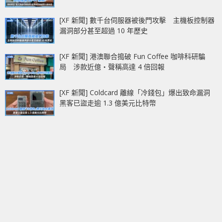
[XF 新聞] 數千台伺服器被後門攻擊 主機板控制器
漏洞部分甚至超過 10 年歷史
[XF 新聞] 港澳聯合搗破 Fun Coffee 咖啡科研騙
局 涉款近億‧聲稱高達 4 倍回報
[XF 新聞] Coldcard 離線「冷錢包」爆出致命漏洞
黑客已盜走逾 1.3 億美元比特幣