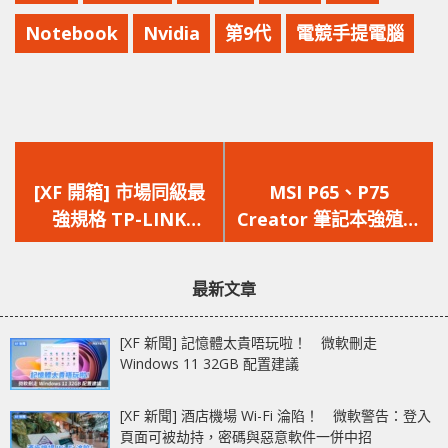
Notebook
Nvidia
第9代
電競手提電腦
上
下
一
一
[XF 開箱] 市場同級最
MSI P65、P75
篇
篇
強規格 TP-LINK
Creator 筆記本強殖上
文
文
Archer A10 無線路由
載 9th Intel Core i9
章：
章：
器
處理器驚艷登場
最新文章
[XF 新聞] 記憶體太貴唔玩啦！ 微軟刪走
Windows 11 32GB 配置建議
[XF 新聞] 酒店機場 Wi-Fi 淪陷！ 微軟警告：登入
頁面可被劫持，密碼與惡意軟件一併中招