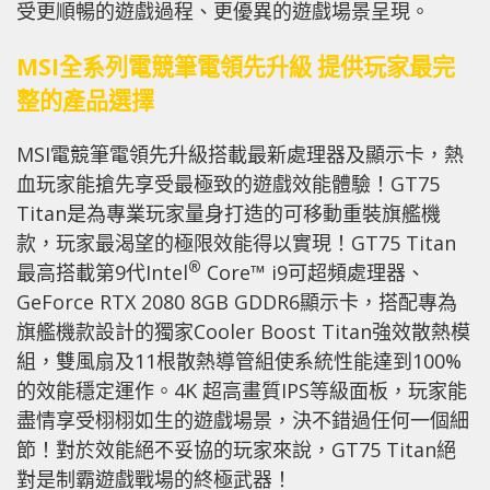
受更順暢的遊戲過程、更優異的遊戲場景呈現。
MSI
全系列電競筆電領先升級 提供玩家最完
整的產品選擇
MSI電競筆電領先升級搭載最新處理器及顯示卡，熱
血玩家能搶先享受最極致的遊戲效能體驗！GT75
Titan是為專業玩家量身打造的可移動重裝旗艦機
款，玩家最渴望的極限效能得以實現！GT75 Titan
®
最高搭載第9代Intel
Core™ i9可超頻處理器、
GeForce
RTX 2080 8GB GDDR6顯示卡，搭配專為
旗艦機款設計的獨家Cooler Boost Titan強效散熱模
組，雙風扇及11根散熱導管組使系統性能達到100%
的效能穩定運作。4K 超高畫質IPS等級面板，玩家能
盡情享受栩栩如生的遊戲場景，決不錯過任何一個細
節！對於效能絕不妥協的玩家來說，GT75 Titan絕
對是制霸遊戲戰場的終極武器！