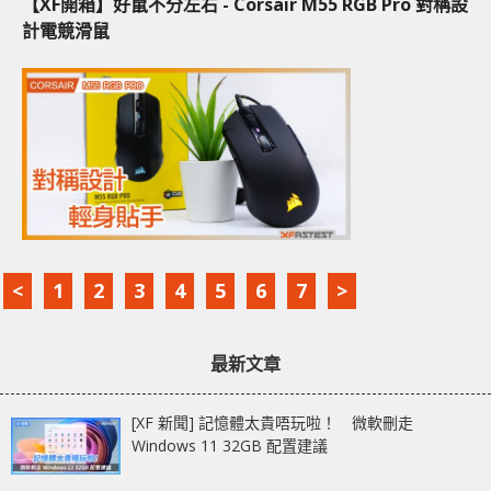
【XF開箱】好鼠不分左右 - Corsair M55 RGB Pro 對稱設
計電競滑鼠
<
1
2
3
4
5
6
7
>
最新文章
[XF 新聞] 記憶體太貴唔玩啦！ 微軟刪走
Windows 11 32GB 配置建議