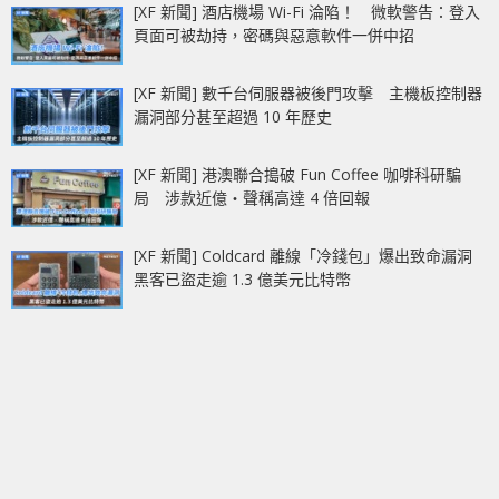
[XF 新聞] 酒店機場 Wi-Fi 淪陷！ 微軟警告：登入
頁面可被劫持，密碼與惡意軟件一併中招
[XF 新聞] 數千台伺服器被後門攻擊 主機板控制器
漏洞部分甚至超過 10 年歷史
[XF 新聞] 港澳聯合搗破 Fun Coffee 咖啡科研騙
局 涉款近億‧聲稱高達 4 倍回報
[XF 新聞] Coldcard 離線「冷錢包」爆出致命漏洞
黑客已盜走逾 1.3 億美元比特幣