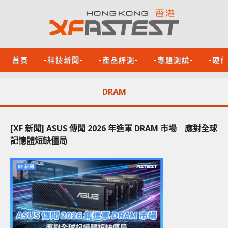
首頁
-科技新聞-
-產品評測-
-專題測試-
-硬
DRAM
[XF 新聞] ASUS 傳聞 2026 年進軍 DRAM 市場 應對全球
記憶體短缺僵局