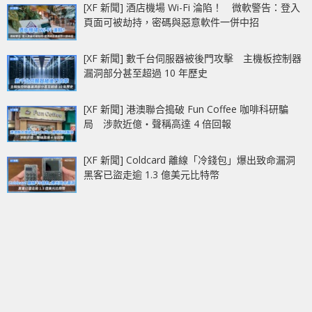
[XF 新聞] 酒店機場 Wi-Fi 淪陷！ 微軟警告：登入
頁面可被劫持，密碼與惡意軟件一併中招
[XF 新聞] 數千台伺服器被後門攻擊 主機板控制器
漏洞部分甚至超過 10 年歷史
[XF 新聞] 港澳聯合搗破 Fun Coffee 咖啡科研騙
局 涉款近億‧聲稱高達 4 倍回報
[XF 新聞] Coldcard 離線「冷錢包」爆出致命漏洞
黑客已盜走逾 1.3 億美元比特幣