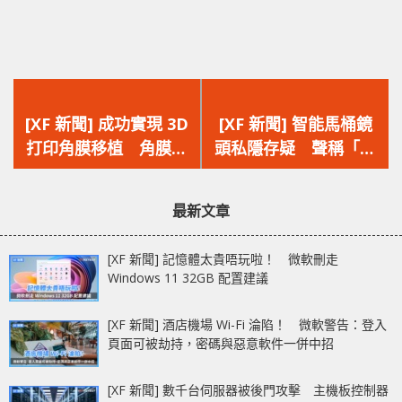
上
下
一
一
[XF 新聞] 成功實現 3D
[XF 新聞] 智能馬桶鏡
篇
篇
打印角膜移植 角膜細
頭私隱存疑 聲稱「端
文
文
胞培養解決供體短缺問
到端加密」說法遭質疑
章：
章：
題
最新文章
[XF 新聞] 記憶體太貴唔玩啦！ 微軟刪走
Windows 11 32GB 配置建議
[XF 新聞] 酒店機場 Wi-Fi 淪陷！ 微軟警告：登入
頁面可被劫持，密碼與惡意軟件一併中招
[XF 新聞] 數千台伺服器被後門攻擊 主機板控制器