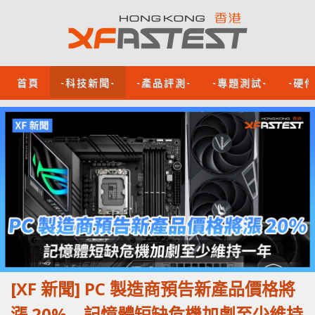
首頁
-科技新聞-
-產品評測-
-專題測試-
-硬
[XF 新聞] PC 製造商預告新產品價格將
漲 20% 記憶體短缺危機加劇至少維持