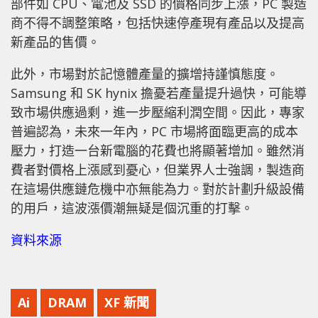
部件如 CPU、電池及 SSD 的價格同步上漲，PC 製造
商不得不調整策略，包括快速停產現有產品以及提高
新產品的售價。
此外，市場對於記憶體產量的擴增持謹慎態度。
Samsung 和 SK hynix 擔憂若產量提升過快，可能導
致市場供應過剩，進一步壓縮利潤空間。因此，專家
普遍認為，未來一年內，PC 市場將面臨更高的成本
壓力，打造一台新電腦的花費也將顯著增加。雖然消
費者對價格上漲感到憂心，但業界人士強調，製造商
在這場供應鏈危機中亦無能為力。對於計劃升級設備
的用戶，這波漲價潮無疑是個沉重的打擊。
資料來源
Ai
DRAM
XF 新聞