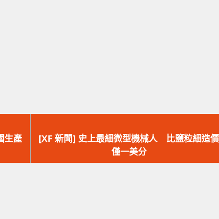
下
一
外國生產
[XF 新聞] 史上最細微型機械人 比鹽粒細造價
篇
僅一美分
文
章：