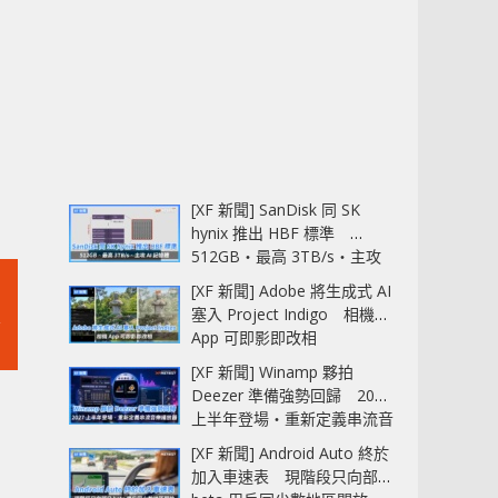
[XF 新聞] SanDisk 同 SK
hynix 推出 HBF 標準
512GB‧最高 3TB/s‧主攻
AI 記憶體
[XF 新聞] Adobe 將生成式 AI
塞入 Project Indigo 相機
App 可即影即改相
[XF 新聞] Winamp 夥拍
Deezer 準備強勢回歸 2027
上半年登場‧重新定義串流音
樂播放器
[XF 新聞] Android Auto 終於
加入車速表 現階段只向部分