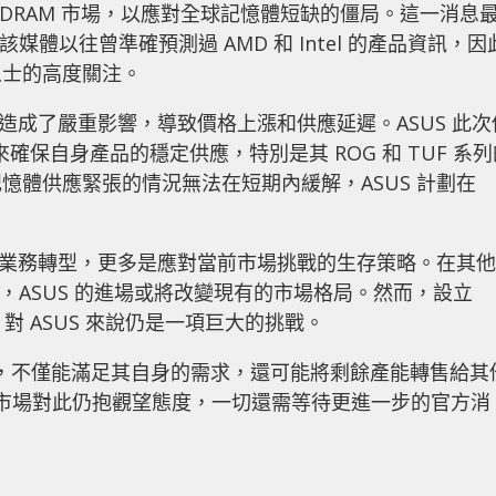
進軍 DRAM 市場，以應對全球記憶體短缺的僵局。這一消息
料，該媒體以往曾準確預測過 AMD 和 Intel 的產品資訊，因
人士的高度關注。
業造成了嚴重影響，導致價格上漲和供應延遲。ASUS 此次
確保自身產品的穩定供應，特別是其 ROG 和 TUF 系列
憶體供應緊張的情況無法在短期內緩解，ASUS 計劃在
僅是業務轉型，更多是應對當前市場挑戰的生存策略。在其他
況下，ASUS 的進場或將改變現有的市場格局。然而，設立
對 ASUS 來說仍是一項巨大的挑戰。
 領域，不僅能滿足其自身的需求，還可能將剩餘產能轉售給其
，市場對此仍抱觀望態度，一切還需等待更進一步的官方消