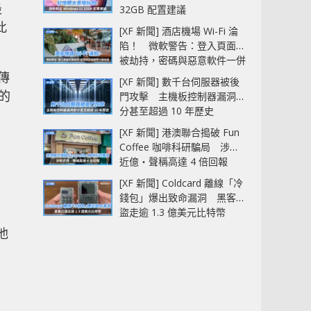
最
32GB 配置建議
此
[XF 新聞] 酒店機場 Wi-Fi 淪
陷！ 微軟警告：登入頁面可
被劫持，密碼與惡意軟件一併
中招
傳
[XF 新聞] 數千台伺服器被後
的
門攻擊 主機板控制器漏洞部
分甚至超過 10 年歷史
[XF 新聞] 港澳聯合搗破 Fun
Coffee 咖啡科研騙局 涉款
近億‧聲稱高達 4 倍回報
[XF 新聞] Coldcard 離線「冷
錢包」爆出致命漏洞 黑客已
盜走逾 1.3 億美元比特幣
他