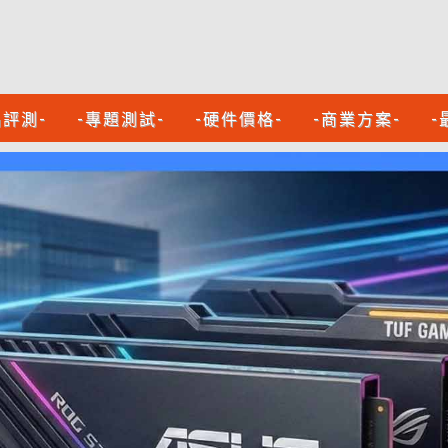
品評測-
-專題測試-
-硬件價格-
-商業方案-
-