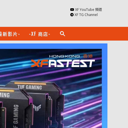
XF YouTube 頻道
XF TG Channel
最新影片-
-XF 商店-
search