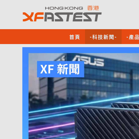
首頁
-科技新聞-
-產