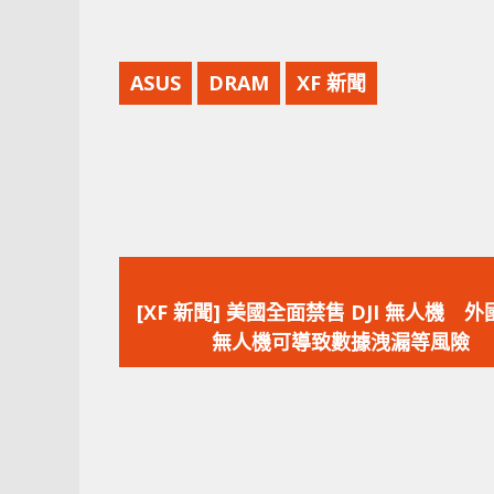
ASUS
DRAM
XF 新聞
上
一
[XF 新聞] 美國全面禁售 DJI 無人機 
篇
無人機可導致數據洩漏等風險
文
章：