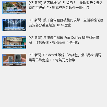
[XF 新聞] 酒店機場 Wi-Fi 淪陷！ 微軟警告：登入
頁面可被劫持，密碼與惡意軟件一併中招
[XF 新聞] 數千台伺服器被後門攻擊 主機板控制器
漏洞部分甚至超過 10 年歷史
[XF 新聞] 港澳聯合搗破 Fun Coffee 咖啡科研騙
局 涉款近億‧聲稱高達 4 倍回報
[XF 新聞] Coldcard 離線「冷錢包」爆出致命漏洞
黑客已盜走逾 1.3 億美元比特幣