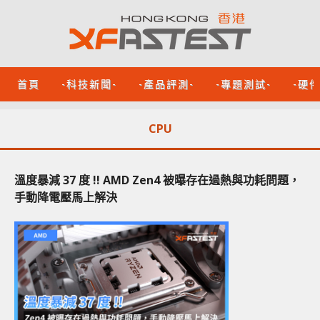
首頁
-科技新聞-
-產品評測-
-專題測試-
-硬
CPU
溫度暴減 37 度 !! AMD Zen4 被曝存在過熱與功耗問題，
手動降電壓馬上解決