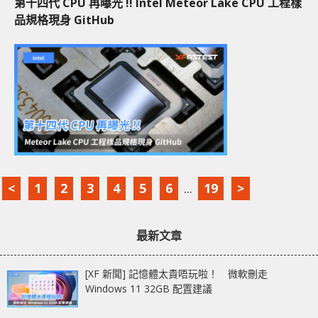
第十四代 CPU 再曝光 !! Intel Meteor Lake CPU 工程樣
品規格現身 GitHub
<
1
2
3
4
5
6
...
19
>
最新文章
[XF 新聞] 記憶體太貴唔玩啦！ 微軟刪走
Windows 11 32GB 配置建議