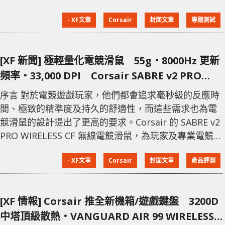
面繼承了各種技術，更透過全方位的軟硬件配搭，徹底
- XF文章
Corsair
封面文章
專題測試
打破了傳統 60% 鍵盤在日常使用上的功能局限，為熱愛
射擊遊戲與操作的用家帶來耳目一新的體驗。 60% 體
積小巧防塵防水 外觀設計上，這款鍵盤採用了極緊湊的
[XF 新聞] 極輕量化電競滑鼠 55g‧8000Hz 更新
60% 佈局。對於寸金
頻率‧33,000 DPI Corsair SABRE v2 PRO
WIRELESS CF
序言 對於電競遊戲玩家，他們都會追求毫秒級的反應時
間、極致的精準度及持久的舒適性，而這些需求也為電
競滑鼠的設計提出了更高的要求。Corsair 的 SABRE v2
PRO WIRELESS CF 無線電競滑鼠，為玩家及專業電競人
士帶來全新選擇。 輕便之選只有 55g SABRE v2 PRO
- XF文章
Corsair
封面文章
產品評測
WIRELESS CF 是專為玩家設計的無線電競滑鼠，其輕量
化設計僅重 55g，是目前市面上最輕的電競滑鼠之一。
這款滑鼠的採用碳纖維一體成型結構，不僅提供堅固的
[XF 情報] Corsair 推全新機箱/遊戲鍵盤 3200D
支撐，還帶
中塔頂級散熱‧VANGUARD AIR 99 WIRELESS