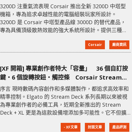
內建虛擬 Stream Deck
3200D 注重氣流表現 Corsair 推出全新 3200D 中塔型
機箱，專為追求卓越性能的電腦組裝玩家所設計。
3200D 是 Corsair 中塔型產品線 3000D 的替代產品，
專為具備頂級散熱效能的強大系統所設計。提供三種配
色選擇：黑色、白色，以及全新的半透明煙灰色前面
Corsair
廠商資訊
板。3200D 在設計上首重散熱效能，可在機箱前方或頂
部安裝 360mm 冷排，並在機箱底部配備了全新傾斜風
扇安裝座，可將冷空氣導向 GPU。 智能設計卓越散熱
[XF 開箱] 專業創作者特大「容量」 36 個自訂按
3200D 經過精心設計且
鍵‧6 個旋轉按鈕‧觸控條 Corsair Stream
Deck + XL
序言 現時數碼內容創作和多媒體製作，都追求高效率和
精準控制。Elgato 的 Stream Deck 系列長期以來被視
為專業創作者的必備工具，近期全新推出的 Stream
Deck + XL 更是為這款設備增添加多可能性。它不但擴
展了功能，更將操控體驗大大提升，以滿足廣大創作者
- XF文章
封面文章
產品評測
及用戶對於高效工作和創作的需求。 專業與效率的控