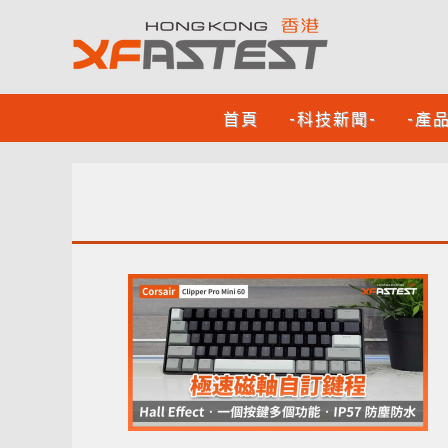
首頁
-科技新聞-
-產