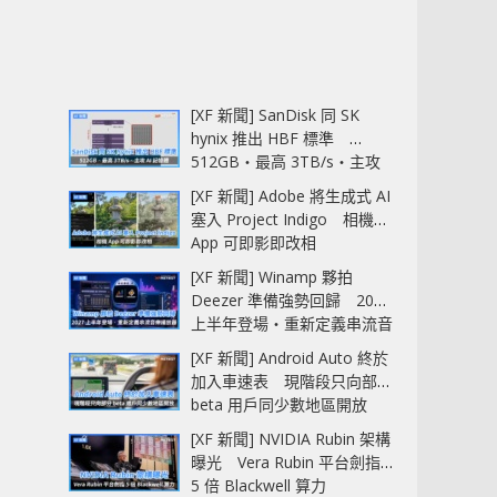
[XF 新聞] SanDisk 同 SK
hynix 推出 HBF 標準
512GB‧最高 3TB/s‧主攻
AI 記憶體
[XF 新聞] Adobe 將生成式 AI
塞入 Project Indigo 相機
App 可即影即改相
[XF 新聞] Winamp 夥拍
Deezer 準備強勢回歸 2027
上半年登場‧重新定義串流音
樂播放器
[XF 新聞] Android Auto 終於
加入車速表 現階段只向部分
beta 用戶同少數地區開放
[XF 新聞] NVIDIA Rubin 架構
曝光 Vera Rubin 平台劍指
5 倍 Blackwell 算力