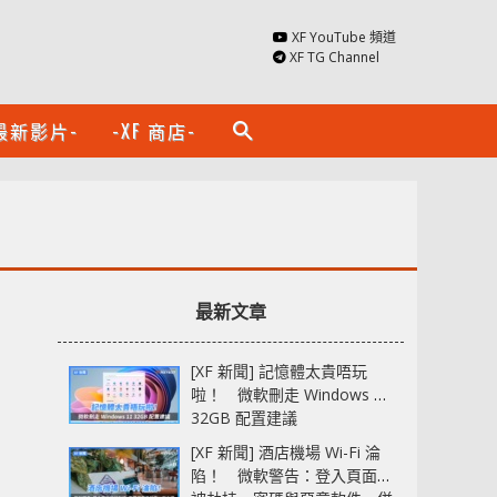
XF YouTube 頻道
XF TG Channel
最新影片-
-XF 商店-
search
最新文章
[XF 新聞] 記憶體太貴唔玩
啦！ 微軟刪走 Windows 11
32GB 配置建議
[XF 新聞] 酒店機場 Wi-Fi 淪
陷！ 微軟警告：登入頁面可