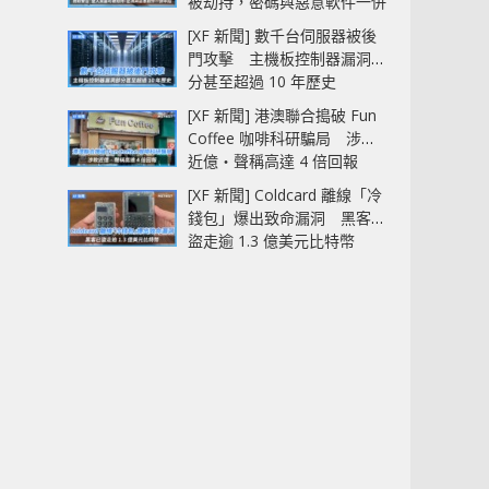
被劫持，密碼與惡意軟件一併
中招
[XF 新聞] 數千台伺服器被後
門攻擊 主機板控制器漏洞部
分甚至超過 10 年歷史
[XF 新聞] 港澳聯合搗破 Fun
Coffee 咖啡科研騙局 涉款
近億‧聲稱高達 4 倍回報
[XF 新聞] Coldcard 離線「冷
錢包」爆出致命漏洞 黑客已
盜走逾 1.3 億美元比特幣