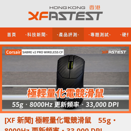
首頁
-科技新聞-
-產品評測-
-專題測試-
-硬
[XF 新聞] 極輕量化電競滑鼠 55g‧
8000Hz 更新頻率‧33,000 DPI