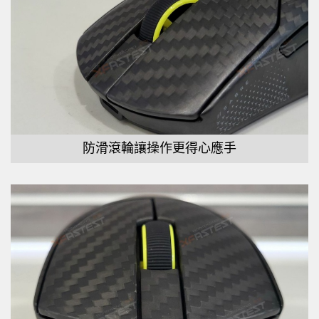
防滑滾輪讓操作更得心應手