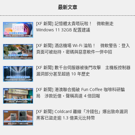
章：
章：
解鎖限時動態「黑科
軟件恐成擺設
最新文章
技」
[XF 新聞] 記憶體太貴唔玩啦！ 微軟刪走
Windows 11 32GB 配置建議
[XF 新聞] 酒店機場 Wi-Fi 淪陷！ 微軟警告：登入
頁面可被劫持，密碼與惡意軟件一併中招
[XF 新聞] 數千台伺服器被後門攻擊 主機板控制器
漏洞部分甚至超過 10 年歷史
[XF 新聞] 港澳聯合搗破 Fun Coffee 咖啡科研騙
局 涉款近億‧聲稱高達 4 倍回報
[XF 新聞] Coldcard 離線「冷錢包」爆出致命漏洞
黑客已盜走逾 1.3 億美元比特幣