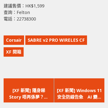
建議售價：HK$1,599
查詢：Felton
電話：22738300
Corsair
SABRE v2 PRO WIRELES CF
XF 開箱
上
下
一
一
[XF 新聞] 隱身睇
[XF 新聞] Windows 11
篇
篇
Story 唔再係夢？
安全防線告急 AI 變種
文
文
Instagram Plus 付費
惡意程式橫行傳統防毒