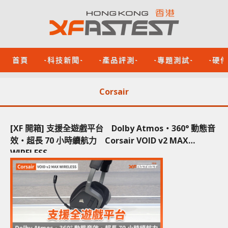
首頁
-科技新聞-
-產品評測-
-專題測試-
-硬
Corsair
[XF 開箱] 支援全遊戲平台 Dolby Atmos‧360° 動態音
效‧超長 70 小時續航力 Corsair VOID v2 MAX
WIRELESS