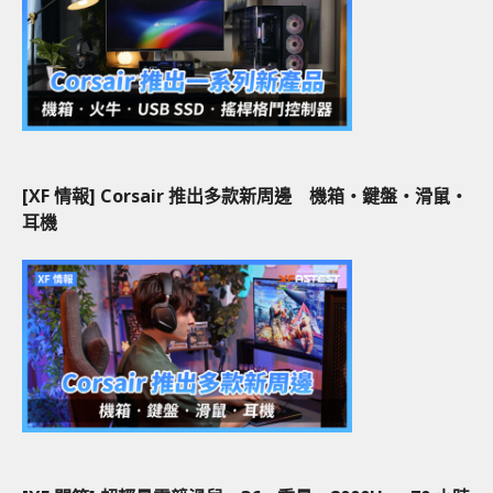
[XF 情報] Corsair 推出多款新周邊 機箱‧鍵盤‧滑鼠‧
耳機