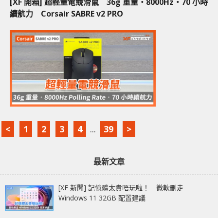
[XF 開箱] 超輕量電競滑鼠 36g 重量‧8000Hz‧70 小時
續航力 Corsair SABRE v2 PRO
<
1
2
3
4
...
39
>
最新文章
[XF 新聞] 記憶體太貴唔玩啦！ 微軟刪走
Windows 11 32GB 配置建議