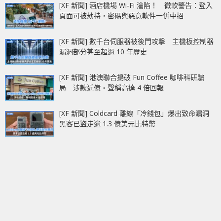
[XF 新聞] 酒店機場 Wi-Fi 淪陷！ 微軟警告：登入
頁面可被劫持，密碼與惡意軟件一併中招
[XF 新聞] 數千台伺服器被後門攻擊 主機板控制器
漏洞部分甚至超過 10 年歷史
[XF 新聞] 港澳聯合搗破 Fun Coffee 咖啡科研騙
局 涉款近億‧聲稱高達 4 倍回報
[XF 新聞] Coldcard 離線「冷錢包」爆出致命漏洞
黑客已盜走逾 1.3 億美元比特幣