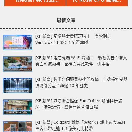
文
文
TPUv9「Triggerfish」
Rigel 核心加大 L2 快
章：
章：
SRAM 加到 3 倍主攻
取主攻 AI Agent
最新文章
AI Agent
[XF 新聞] 記憶體太貴唔玩啦！ 微軟刪走
Windows 11 32GB 配置建議
[XF 新聞] 酒店機場 Wi-Fi 淪陷！ 微軟警告：登入
頁面可被劫持，密碼與惡意軟件一併中招
[XF 新聞] 數千台伺服器被後門攻擊 主機板控制器
漏洞部分甚至超過 10 年歷史
[XF 新聞] 港澳聯合搗破 Fun Coffee 咖啡科研騙
局 涉款近億‧聲稱高達 4 倍回報
[XF 新聞] Coldcard 離線「冷錢包」爆出致命漏洞
黑客已盜走逾 1.3 億美元比特幣