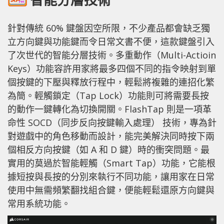
針對傳統 60% 鍵盤因空所限，不少產品都會缺乏獨
立方向鍵與功能鍵而令日常文書不便，這款鍵盤引入
了次世代的智能分層技術。多重動作（Multi-Actioin
Keys）功能容許用家將最多四個不同的指令映射到單
個按鍵的下壓與釋放行程中，輕鬆將複雜的連招化繁
為簡。輕觸鎖定（Tap Lock）功能則可將需要長按
的動作一鍵轉化為切換開關。FlashTap 則是一項革
命性 SOCD（同步反向按鍵輸入處理） 技術，專為針
對遊戲中的角色移動而設計，能完美解決同時按下兩
個相反方向按鍵（如 A 和 D 鍵）時的衝突問題。最
實用的莫過於智能輕觸（Smart Tap）功能，它能根
據短按與長按的分別來執行不同功能，讓用家在日常
使用中無需頻繁翻找組合鍵，便能輕鬆還原方向鍵與
常用系統功能。