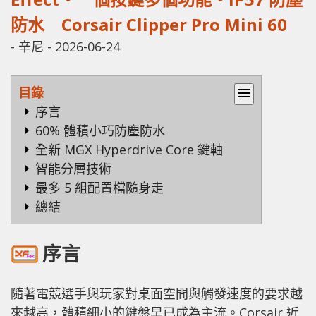
防水 Corsair Clipper Pro Mini 60
-
辛尼
-
2026-06-24
目錄
menu
序言
60% 體積小巧防塵防水
全新 MGX Hyperdrive Core 鍵軸
智能分層技術
最多 5 組配置檔隨身走
總結
序言
隨著電競選手與玩家對桌面空間與觸發速度的要求越
來越高，體積細小的鍵盤早已成為主流。Corsair 近