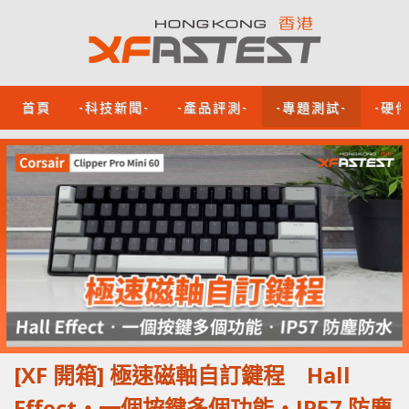
首頁
-科技新聞-
-產品評測-
-專題測試-
-硬
[XF 開箱] 極速磁軸自訂鍵程 Hall
Effect‧一個按鍵多個功能‧IP57 防塵