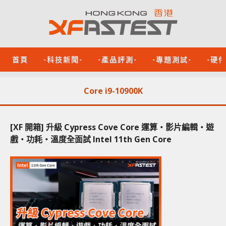
首頁
-科技新聞-
-產品評測-
-專題測試-
-硬
Core i9-10900K
[XF 開箱] 升級 Cypress Cove Core 運算‧影片編輯‧遊
戲‧功耗‧溫度全面試 Intel 11th Gen Core