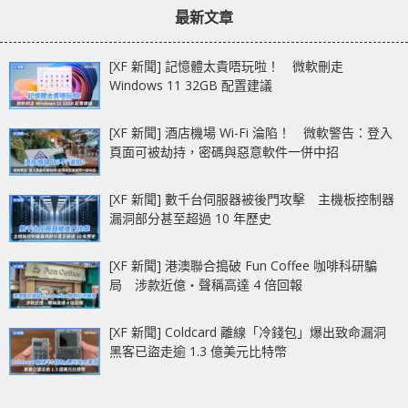
最新文章
[XF 新聞] 記憶體太貴唔玩啦！ 微軟刪走
Windows 11 32GB 配置建議
[XF 新聞] 酒店機場 Wi-Fi 淪陷！ 微軟警告：登入
頁面可被劫持，密碼與惡意軟件一併中招
[XF 新聞] 數千台伺服器被後門攻擊 主機板控制器
漏洞部分甚至超過 10 年歷史
[XF 新聞] 港澳聯合搗破 Fun Coffee 咖啡科研騙
局 涉款近億‧聲稱高達 4 倍回報
[XF 新聞] Coldcard 離線「冷錢包」爆出致命漏洞
黑客已盜走逾 1.3 億美元比特幣