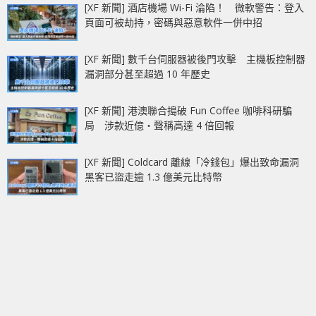
[XF 新聞] 酒店機場 Wi-Fi 淪陷！ 微軟警告：登入
頁面可被劫持，密碼與惡意軟件一併中招
[XF 新聞] 數千台伺服器被後門攻擊 主機板控制器
漏洞部分甚至超過 10 年歷史
[XF 新聞] 港澳聯合搗破 Fun Coffee 咖啡科研騙
局 涉款近億‧聲稱高達 4 倍回報
[XF 新聞] Coldcard 離線「冷錢包」爆出致命漏洞
黑客已盜走逾 1.3 億美元比特幣