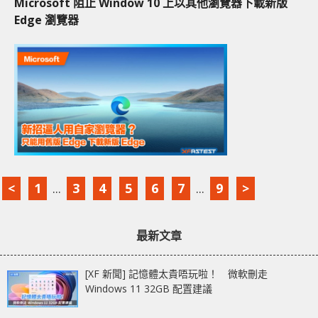
Microsoft 阻止 Window 10 上以其他瀏覽器下載新版
Edge 瀏覽器
<
1
...
3
4
5
6
7
...
9
>
最新文章
[XF 新聞] 記憶體太貴唔玩啦！ 微軟刪走
Windows 11 32GB 配置建議