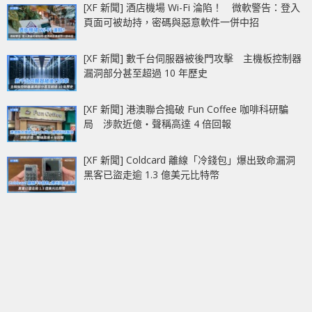
[XF 新聞] 酒店機場 Wi-Fi 淪陷！ 微軟警告：登入
頁面可被劫持，密碼與惡意軟件一併中招
[XF 新聞] 數千台伺服器被後門攻擊 主機板控制器
漏洞部分甚至超過 10 年歷史
[XF 新聞] 港澳聯合搗破 Fun Coffee 咖啡科研騙
局 涉款近億‧聲稱高達 4 倍回報
[XF 新聞] Coldcard 離線「冷錢包」爆出致命漏洞
黑客已盜走逾 1.3 億美元比特幣