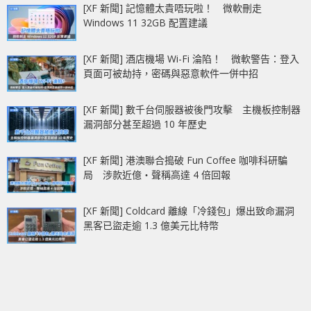
[XF 新聞] 記憶體太貴唔玩啦！ 微軟刪走
Windows 11 32GB 配置建議
[XF 新聞] 酒店機場 Wi-Fi 淪陷！ 微軟警告：登入
頁面可被劫持，密碼與惡意軟件一併中招
[XF 新聞] 數千台伺服器被後門攻擊 主機板控制器
漏洞部分甚至超過 10 年歷史
[XF 新聞] 港澳聯合搗破 Fun Coffee 咖啡科研騙
局 涉款近億‧聲稱高達 4 倍回報
[XF 新聞] Coldcard 離線「冷錢包」爆出致命漏洞
黑客已盜走逾 1.3 億美元比特幣