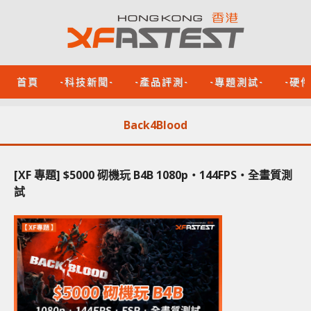
首頁
-科技新聞-
-產品評測-
-專題測試-
-硬
Back4Blood
[XF 專題] $5000 砌機玩 B4B 1080p‧144FPS‧全畫質測
試