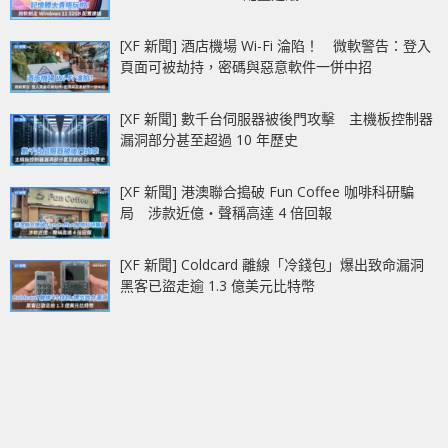
[XF 新聞] 酒店機場 Wi-Fi 淪陷！ 微軟警告：登入
頁面可被劫持，密碼與惡意軟件一併中招
[XF 新聞] 數千台伺服器被後門攻擊 主機板控制器
漏洞部分甚至超過 10 年歷史
[XF 新聞] 港澳聯合搗破 Fun Coffee 咖啡科研騙
局 涉款近億‧聲稱高達 4 倍回報
[XF 新聞] Coldcard 離線「冷錢包」爆出致命漏洞
黑客已盜走逾 1.3 億美元比特幣