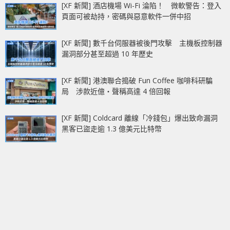
[XF 新聞] 酒店機場 Wi-Fi 淪陷！ 微軟警告：登入
頁面可被劫持，密碼與惡意軟件一併中招
[XF 新聞] 數千台伺服器被後門攻擊 主機板控制器
漏洞部分甚至超過 10 年歷史
[XF 新聞] 港澳聯合搗破 Fun Coffee 咖啡科研騙
局 涉款近億‧聲稱高達 4 倍回報
[XF 新聞] Coldcard 離線「冷錢包」爆出致命漏洞
黑客已盜走逾 1.3 億美元比特幣