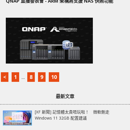
QNAP 直播發表會 - ARM 架構將支援 NAS 快照功能
<
1
...
8
9
10
最新文章
[XF 新聞] 記憶體太貴唔玩啦！ 微軟刪走
Windows 11 32GB 配置建議