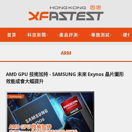
首頁
-科技新聞-
-產品評測-
-專題測試-
-硬
ARM
AMD GPU 技術加持 - SAMSUNG 未來 Exynos 晶片圖形
效能或會大幅提升