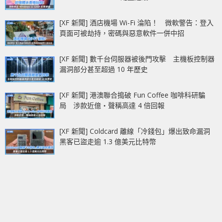
[XF 新聞] 酒店機場 Wi-Fi 淪陷！ 微軟警告：登入
頁面可被劫持，密碼與惡意軟件一併中招
[XF 新聞] 數千台伺服器被後門攻擊 主機板控制器
漏洞部分甚至超過 10 年歷史
[XF 新聞] 港澳聯合搗破 Fun Coffee 咖啡科研騙
局 涉款近億‧聲稱高達 4 倍回報
[XF 新聞] Coldcard 離線「冷錢包」爆出致命漏洞
黑客已盜走逾 1.3 億美元比特幣