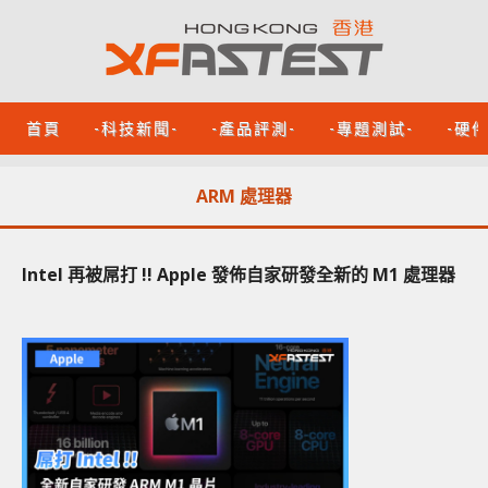
首頁
-科技新聞-
-產品評測-
-專題測試-
-硬
ARM 處理器
Intel 再被屌打 !! Apple 發佈自家研發全新的 M1 處理器