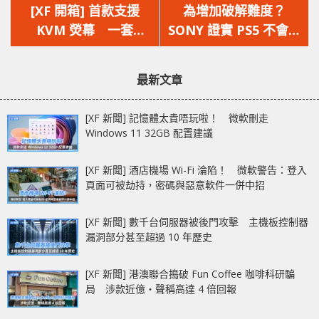
一
一
[XF 開箱] 首款支援
為增加破解難度？
篇
篇
KVM 熒幕 一套
SONY 證實 PS5 不會內
文
文
KB/Mouse 同時操控多
建瀏覽器功能
章：
章：
台設備 Gigabyte
最新文章
M27F Gaming
Monitor
[XF 新聞] 記憶體太貴唔玩啦！ 微軟刪走
Windows 11 32GB 配置建議
[XF 新聞] 酒店機場 Wi-Fi 淪陷！ 微軟警告：登入
頁面可被劫持，密碼與惡意軟件一併中招
[XF 新聞] 數千台伺服器被後門攻擊 主機板控制器
漏洞部分甚至超過 10 年歷史
[XF 新聞] 港澳聯合搗破 Fun Coffee 咖啡科研騙
局 涉款近億‧聲稱高達 4 倍回報