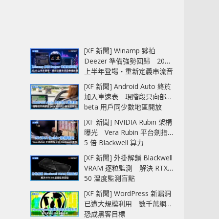
[XF 新聞] Winamp 夥拍
Deezer 準備強勢回歸 2027
上半年登場‧重新定義串流音
樂播放器
[XF 新聞] Android Auto 終於
加入車速表 現階段只向部分
beta 用戶同少數地區開放
[XF 新聞] NVIDIA Rubin 架構
曝光 Vera Rubin 平台劍指
5 倍 Blackwell 算力
[XF 新聞] 外掛解鎖 Blackwell
VRAM 逐粒監測 解決 RTX
50 溫度監測盲點
[XF 新聞] WordPress 新漏洞
已遭大規模利用 數千萬網站
恐成黑客目標