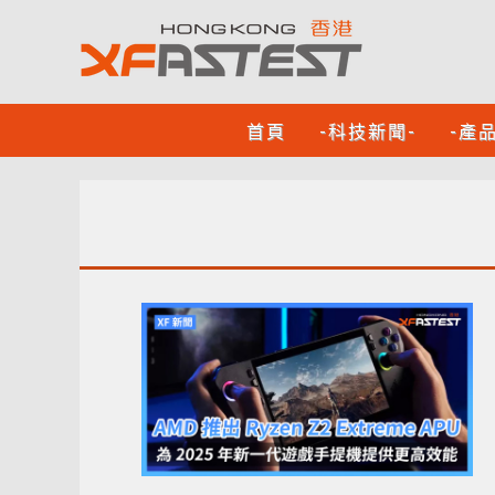
首頁
-科技新聞-
-產