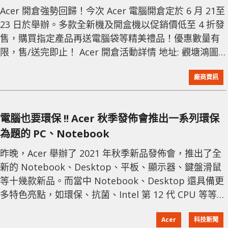
Acer 開倉強勢回歸！今次 Acer 電腦開倉定於 6 月 21至
23 日於舉辦。多款全新機及開盒機以促銷價低至 4 折發
售，購買指定產品再送電腦袋等精美禮品！優惠數量有
限，售/送完即止！ Acer 開倉活動詳情 地址: 觀塘鴻圖
道 44-46 號世紀工商中心 4/F 416 室 開倉時間 : 2022 年
廠商資訊
6 月 21 至 23 日 11:30 - 18:00 即睇至抵精選開箱產品
(限量 1件)： 型號 開倉價 建議零售價 優惠額
電腦也要環保 !! Acer 秋季發佈會推出一系列環保
為題的 PC、Notebook
昨晚，Acer 舉辦了 2021 年秋季新品發佈會，推出了全
新的 Notebook、Desktop、平板、顯示器、鍵盤滑鼠
等十幾款新品。而當中 Notebook、Desktop 還具備更
多特色亮點，如環保、抗菌、Intel 第 12 代 CPU 等等。
這次，Acer 以 Earthion 平台為基礎，推出了全新 Vero
Acer
科技新聞
環保產品系列。當中的 Aspire Vero Notebook，全機