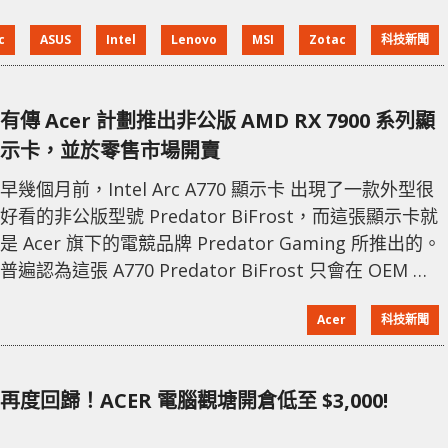
供驚人的性能提升。 目前市場上的遊戲手提機性能大多
c
ASUS
Intel
Lenovo
MSI
Zotac
科技新聞
相當於入門級桌面電腦，但 AMD 的這款新 APU 預計將
改變這一局面。在 IFA 2024 展會上，多家硬件製造商已
經宣布了他們的新產品，其中包括 ACER 推出的 Nitro
有傳 Acer 計劃推出非公版 AMD RX 7900 系列顯
7，該機將
示卡，並於零售市場開賣
早幾個月前，Intel Arc A770 顯示卡 出現了一款外型很
好看的非公版型號 Predator BiFrost，而這張顯示卡就
是 Acer 旗下的電競品牌 Predator Gaming 所推出的。
普遍認為這張 A770 Predator BiFrost 只會在 OEM 廠
機上出現，並不會於零售市場上販賣。想不到 Acer 直接
Acer
科技新聞
零售開賣，更比公版便宜數百元。 而這次 Predator
Gaming 亦傳出了有新計劃，據消息來源表示 Acer 似乎
正在與 AMD 協商中，未來有
再度回歸！ACER 電腦觀塘開倉低至 $3,000!