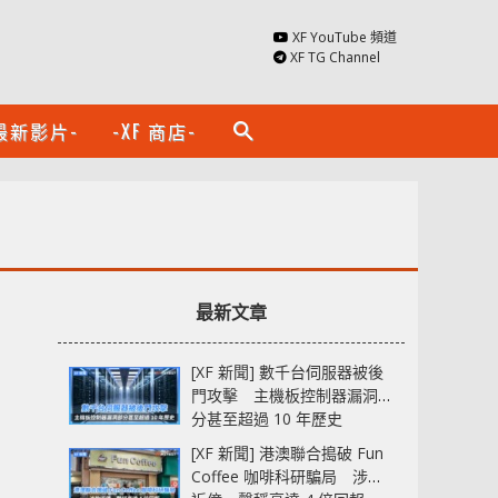
XF YouTube 頻道
XF TG Channel
最新影片-
-XF 商店-
search
最新文章
[XF 新聞] 數千台伺服器被後
門攻擊 主機板控制器漏洞部
分甚至超過 10 年歷史
[XF 新聞] 港澳聯合搗破 Fun
Coffee 咖啡科研騙局 涉款