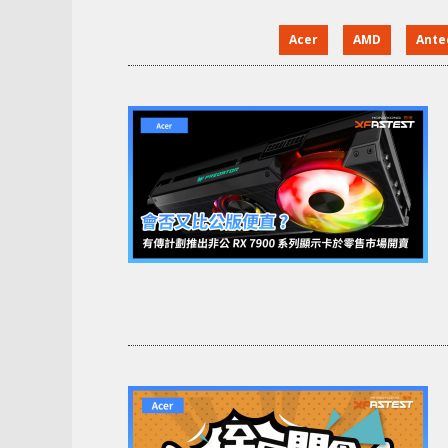
Acer
AMD
Ante