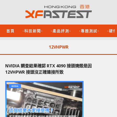
首頁
-科技新聞-
-產品評測-
-專題測試-
-硬
12VHPWR
NVIDIA 調查結果確認 RTX 4090 接頭燒燬是因
12VHPWR 接頭沒正確連接所致