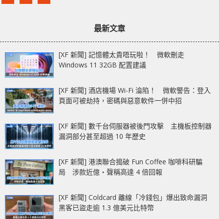
最新文章
[XF 新聞] 記憶體太貴唔玩啦！ 微軟刪走
Windows 11 32GB 配置建議
[XF 新聞] 酒店機場 Wi-Fi 淪陷！ 微軟警告：登入
頁面可被劫持，密碼與惡意軟件一併中招
[XF 新聞] 數千台伺服器被後門攻擊 主機板控制器
漏洞部分甚至超過 10 年歷史
[XF 新聞] 港澳聯合搗破 Fun Coffee 咖啡科研騙
局 涉款近億‧聲稱高達 4 倍回報
[XF 新聞] Coldcard 離線「冷錢包」爆出致命漏洞
黑客已盜走逾 1.3 億美元比特幣