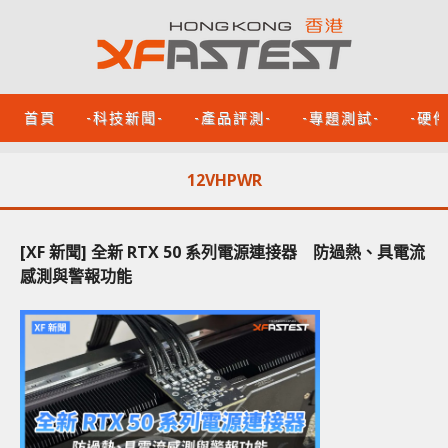
首頁
-科技新聞-
-產品評測-
-專題測試-
-硬
12VHPWR
[XF 新聞] 全新 RTX 50 系列電源連接器 防過熱、具電流
感測與警報功能