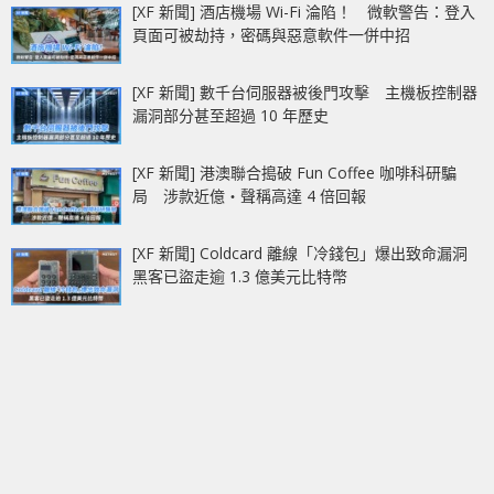
[XF 新聞] 酒店機場 Wi-Fi 淪陷！ 微軟警告：登入
頁面可被劫持，密碼與惡意軟件一併中招
[XF 新聞] 數千台伺服器被後門攻擊 主機板控制器
漏洞部分甚至超過 10 年歷史
[XF 新聞] 港澳聯合搗破 Fun Coffee 咖啡科研騙
局 涉款近億‧聲稱高達 4 倍回報
[XF 新聞] Coldcard 離線「冷錢包」爆出致命漏洞
黑客已盜走逾 1.3 億美元比特幣