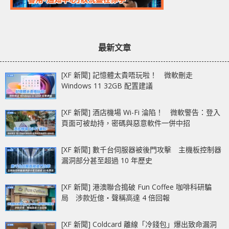
最新文章
[XF 新聞] 記憶體太貴唔玩啦！ 微軟刪走
Windows 11 32GB 配置建議
[XF 新聞] 酒店機場 Wi-Fi 淪陷！ 微軟警告：登入
頁面可被劫持，密碼與惡意軟件一併中招
[XF 新聞] 數千台伺服器被後門攻擊 主機板控制器
漏洞部分甚至超過 10 年歷史
[XF 新聞] 港澳聯合搗破 Fun Coffee 咖啡科研騙
局 涉款近億‧聲稱高達 4 倍回報
[XF 新聞] Coldcard 離線「冷錢包」爆出致命漏洞