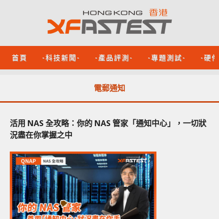
首頁
-科技新聞-
-產品評測-
-專題測試-
-硬
電郵通知
活用 NAS 全攻略：你的 NAS 管家「通知中心」，一切狀
況盡在你掌握之中