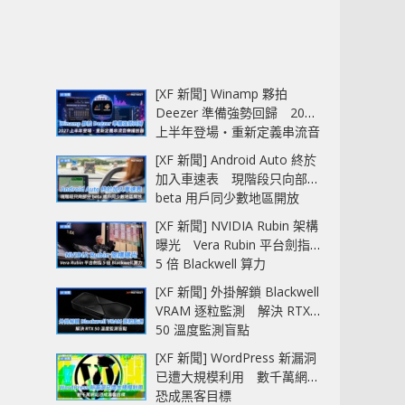
[XF 新聞] Winamp 夥拍
Deezer 準備強勢回歸 2027
上半年登場‧重新定義串流音
樂播放器
[XF 新聞] Android Auto 終於
加入車速表 現階段只向部分
beta 用戶同少數地區開放
[XF 新聞] NVIDIA Rubin 架構
曝光 Vera Rubin 平台劍指
5 倍 Blackwell 算力
[XF 新聞] 外掛解鎖 Blackwell
VRAM 逐粒監測 解決 RTX
50 溫度監測盲點
[XF 新聞] WordPress 新漏洞
已遭大規模利用 數千萬網站
恐成黑客目標