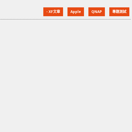
機，記錄了系統內的檔案變化，可讓你找回誤刪的檔
- XF文章
Apple
QNAP
專題測試
案，或恢復到更早的狀態。此外，Time Machine 亦能
夠整機備份，讓你將資料轉移到新的 Mac 設備、重新安
裝系統使用。 Time Machine 除了可以備份到本機
HDD 和外置 HDD 外，還可以備份到 NAS 中。