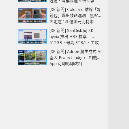
近億‧聲稱高達 4 倍回報
[XF 新聞] Coldcard 離線「冷
錢包」爆出致命漏洞 黑客已
盜走逾 1.3 億美元比特幣
[XF 新聞] SanDisk 同 SK
hynix 推出 HBF 標準
512GB‧最高 3TB/s‧主攻
AI 記憶體
[XF 新聞] Adobe 將生成式 AI
塞入 Project Indigo 相機
App 可即影即改相