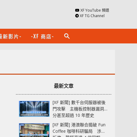
XF YouTube 頻道
XF TG Channel
最新影片-
-XF 商店-
search
最新文章
[XF 新聞] 數千台伺服器被後
門攻擊 主機板控制器漏洞部
分甚至超過 10 年歷史
[XF 新聞] 港澳聯合搗破 Fun
Coffee 咖啡科研騙局 涉款