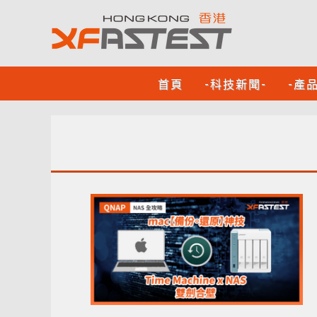
首頁
-科技新聞-
-產