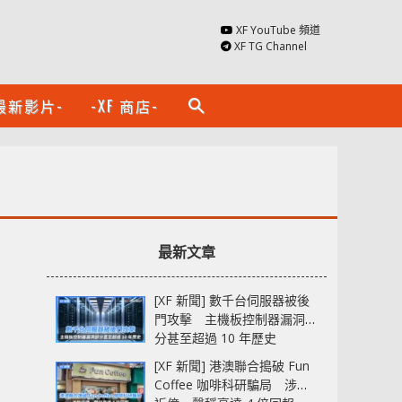
XF YouTube 頻道
XF TG Channel
最新影片-
-XF 商店-
search
最新文章
[XF 新聞] 數千台伺服器被後
門攻擊 主機板控制器漏洞部
分甚至超過 10 年歷史
[XF 新聞] 港澳聯合搗破 Fun
Coffee 咖啡科研騙局 涉款