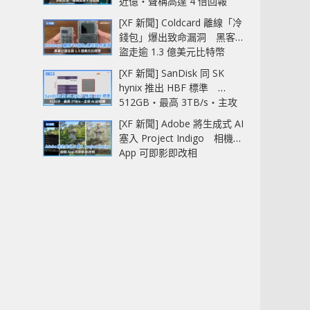
近億‧聲稱高達 4 倍回報
[XF 新聞] Coldcard 離線「冷
錢包」爆出致命漏洞 黑客已
盜走逾 1.3 億美元比特幣
[XF 新聞] SanDisk 同 SK
hynix 推出 HBF 標準
512GB‧最高 3TB/s‧主攻
AI 記憶體
[XF 新聞] Adobe 將生成式 AI
塞入 Project Indigo 相機
App 可即影即改相