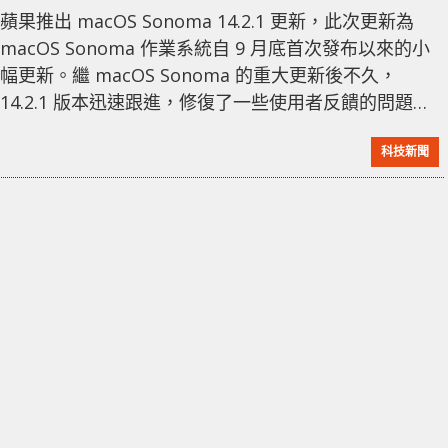
蘋果推出 macOS Sonoma 14.2.1 更新，此次更新為
macOS Sonoma 作業系統自 9 月底首次發布以來的小
幅更新。繼 macOS Sonoma 的重大更新後不久，
14.2.1 版本迅速跟進，修復了一些使用者反饋的問題，
提高了系統的穩定性。 macOS Sonoma 14.2.1 現已可
科技新聞
供所有符合條件的 Mac 電腦免費下載，用戶可通過系統
設置中的軟件更新部分進行操作。據蘋果公司發布的更
新說明，macOS Sonoma 14.2.1 包含了一系列的錯誤
修正和安全性更新