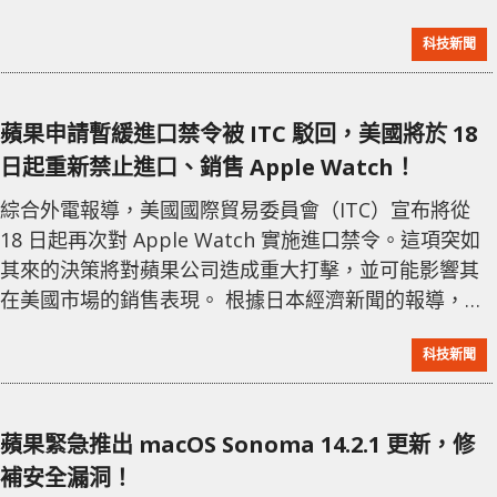
用Telegram和Signal也在同一天被移除。 此次移除四
科技新聞
款應用程序顯示出中國中央政府對於至少部分外國線上
通訊服務的不寬容，這些服務均未受到中國控制。這也
表明，蘋果在中國的操作空間正在縮小。儘管如此，路
蘋果申請暫緩進口禁令被 ITC 駁回，美國將於 18
透社在當天的檢查中發現，Meta 的其他應用程式如
日起重新禁止進口、銷售 Apple Watch！
綜合外電報導，美國國際貿易委員會（ITC）宣布將從
18 日起再次對 Apple Watch 實施進口禁令。這項突如
其來的決策將對蘋果公司造成重大打擊，並可能影響其
在美國市場的銷售表現。 根據日本經濟新聞的報導，此
次進口禁令的具體原因尚未對外公開，但業界分析師認
科技新聞
為，此舉可能與知識產權糾紛或貿易政策調整有關。
Apple Watch 自推出以來，在全球智能手錶市場中佔有
領先地位，這一決定無疑將對蘋果公司的全球策略產生
蘋果緊急推出 macOS Sonoma 14.2.1 更新，修
連鎖反應。 蘋果公司尚未對這一消息作出正式回應。隨
補安全漏洞！
著禁令執行日期的臨近，