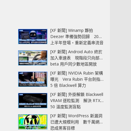
[XF 新聞] Winamp 夥拍
Deezer 準備強勢回歸 2027
上半年登場‧重新定義串流音
樂播放器
[XF 新聞] Android Auto 終於
加入車速表 現階段只向部分
beta 用戶同少數地區開放
[XF 新聞] NVIDIA Rubin 架構
曝光 Vera Rubin 平台劍指
5 倍 Blackwell 算力
[XF 新聞] 外掛解鎖 Blackwell
VRAM 逐粒監測 解決 RTX
50 溫度監測盲點
[XF 新聞] WordPress 新漏洞
已遭大規模利用 數千萬網站
恐成黑客目標