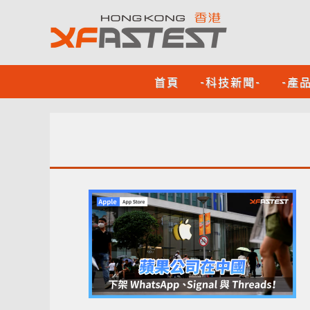
首頁
-科技新聞-
-產