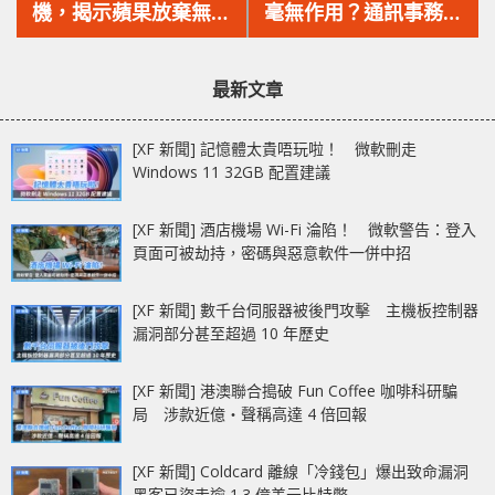
篇
篇
機，揭示蘋果放棄無線
毫無作用？通訊事務管
文
文
充電墊的內幕！
理局辦公室推新招，
章：
章：
「＃」字頭識別已獲認
最新文章
證的發送人，加強打擊
詐騙！
[XF 新聞] 記憶體太貴唔玩啦！ 微軟刪走
Windows 11 32GB 配置建議
[XF 新聞] 酒店機場 Wi-Fi 淪陷！ 微軟警告：登入
頁面可被劫持，密碼與惡意軟件一併中招
[XF 新聞] 數千台伺服器被後門攻擊 主機板控制器
漏洞部分甚至超過 10 年歷史
[XF 新聞] 港澳聯合搗破 Fun Coffee 咖啡科研騙
局 涉款近億‧聲稱高達 4 倍回報
[XF 新聞] Coldcard 離線「冷錢包」爆出致命漏洞
黑客已盜走逾 1.3 億美元比特幣