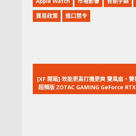
Apple Watch
市場影響
智能手錶
貿易政策
進口禁令
上
一
[XF 開箱] 效能更高打機更爽 雙風扇‧
篇
超頻版 ZOTAC GAMING GeForce RTX 
文
SUPER Twin Edge OC 顥示卡
章：