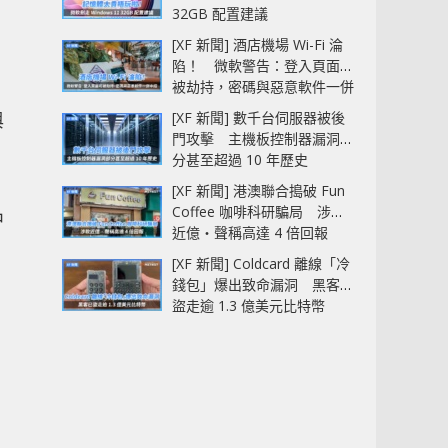
32GB 配置建議
[XF 新聞] 酒店機場 Wi-Fi 淪
。
陷！ 微軟警告：登入頁面可
被劫持，密碼與惡意軟件一併
中招
與
[XF 新聞] 數千台伺服器被後
門攻擊 主機板控制器漏洞部
分甚至超過 10 年歷史
[XF 新聞] 港澳聯合搗破 Fun
Coffee 咖啡科研騙局 涉款
中
近億‧聲稱高達 4 倍回報
[XF 新聞] Coldcard 離線「冷
錢包」爆出致命漏洞 黑客已
，
盜走逾 1.3 億美元比特幣