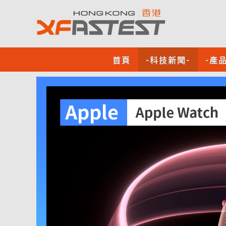
首頁
-科技新聞-
-產