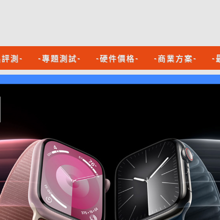
品評測-
-專題測試-
-硬件價格-
-商業方案-
-