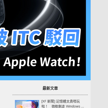
最新文章
[XF 新聞] 記憶體太貴唔玩
啦！ 微軟刪走 Windows 11