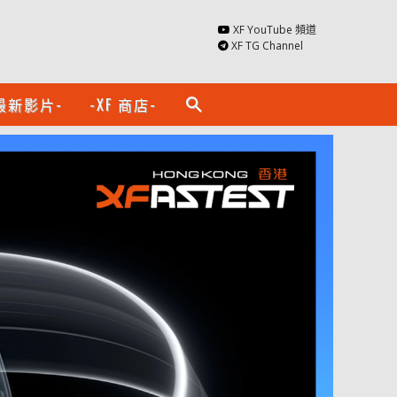
XF YouTube 頻道
XF TG Channel
最新影片-
-XF 商店-
search