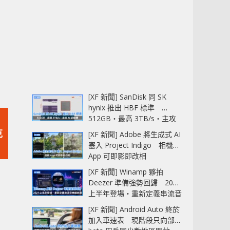
[XF 新聞] SanDisk 同 SK
hynix 推出 HBF 標準
512GB‧最高 3TB/s‧主攻
AI 記憶體
克
[XF 新聞] Adobe 將生成式 AI
塞入 Project Indigo 相機
App 可即影即改相
[XF 新聞] Winamp 夥拍
Deezer 準備強勢回歸 2027
上半年登場‧重新定義串流音
樂播放器
[XF 新聞] Android Auto 終於
加入車速表 現階段只向部分