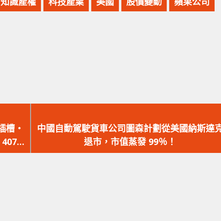
知識產權
科技產業
美國
股價變動
蘋果公司
下
一
雙插槽‧
中國自動駕駛貨車公司圖森計劃從美國納斯達
篇
4070
退市，市值蒸發 99％！
文
章：