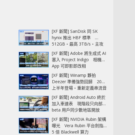
[XF 新聞] SanDisk 同 SK
hynix 推出 HBF 標準
512GB‧最高 3TB/s‧主攻
AI 記憶體
[XF 新聞] Adobe 將生成式 AI
塞入 Project Indigo 相機
App 可即影即改相
[XF 新聞] Winamp 夥拍
Deezer 準備強勢回歸 2027
上半年登場‧重新定義串流音
樂播放器
[XF 新聞] Android Auto 終於
加入車速表 現階段只向部分
beta 用戶同少數地區開放
[XF 新聞] NVIDIA Rubin 架構
曝光 Vera Rubin 平台劍指
5 倍 Blackwell 算力