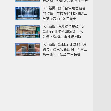
被劫持，密碼與惡意軟件一併
中招
[XF 新聞] 數千台伺服器被後
門攻擊 主機板控制器漏洞部
分甚至超過 10 年歷史
[XF 新聞] 港澳聯合搗破 Fun
Coffee 咖啡科研騙局 涉款
近億‧聲稱高達 4 倍回報
[XF 新聞] Coldcard 離線「冷
錢包」爆出致命漏洞 黑客已
盜走逾 1.3 億美元比特幣