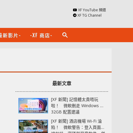
XF YouTube 頻道
XF TG Channel
最新影片-
-XF 商店-
search
最新文章
[XF 新聞] 記憶體太貴唔玩
啦！ 微軟刪走 Windows 11
32GB 配置建議
[XF 新聞] 酒店機場 Wi-Fi 淪
陷！ 微軟警告：登入頁面可