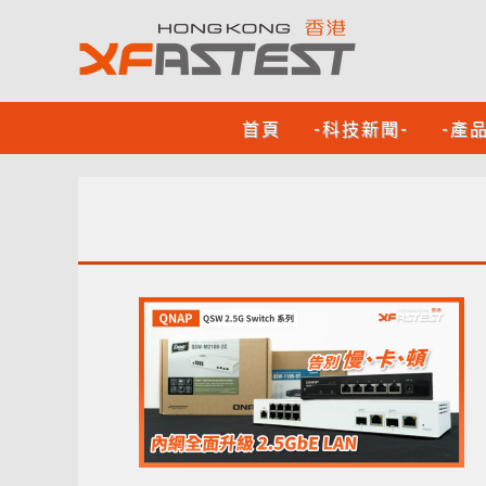
首頁
-科技新聞-
-產