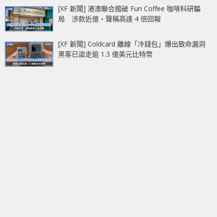
[XF 新聞] 港澳聯合搗破 Fun Coffee 咖啡科研騙
局 涉款近億‧聲稱高達 4 倍回報
[XF 新聞] Coldcard 離線「冷錢包」爆出致命漏洞
黑客已盜走逾 1.3 億美元比特幣