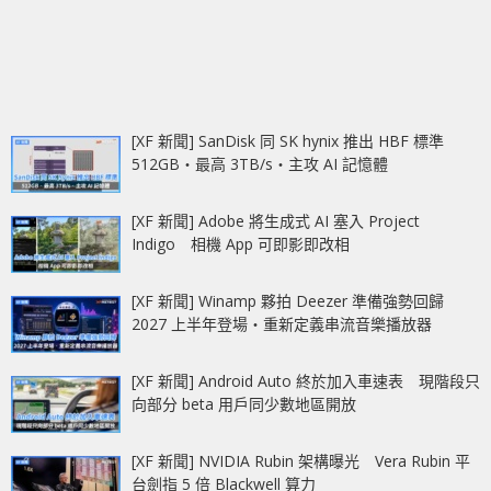
[XF 新聞] SanDisk 同 SK hynix 推出 HBF 標準
512GB‧最高 3TB/s‧主攻 AI 記憶體
[XF 新聞] Adobe 將生成式 AI 塞入 Project
Indigo 相機 App 可即影即改相
[XF 新聞] Winamp 夥拍 Deezer 準備強勢回歸
2027 上半年登場‧重新定義串流音樂播放器
[XF 新聞] Android Auto 終於加入車速表 現階段只
向部分 beta 用戶同少數地區開放
[XF 新聞] NVIDIA Rubin 架構曝光 Vera Rubin 平
台劍指 5 倍 Blackwell 算力