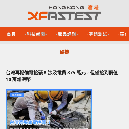
首頁
-科技新聞-
-產品評測-
-專題測試-
-硬
礦機
台灣再揭偷電挖礦 !! 涉及電費 375 萬元，但僅挖到價值
10 萬加密幣