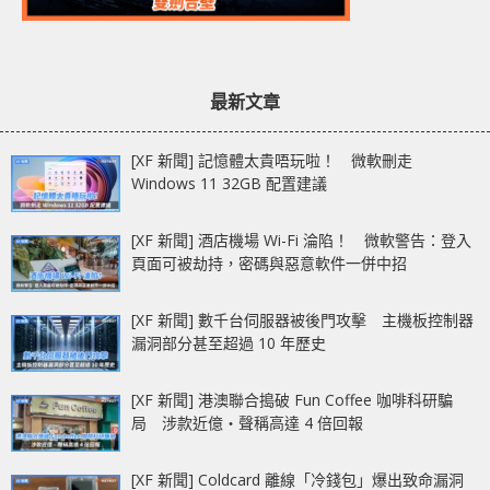
最新文章
[XF 新聞] 記憶體太貴唔玩啦！ 微軟刪走
Windows 11 32GB 配置建議
[XF 新聞] 酒店機場 Wi-Fi 淪陷！ 微軟警告：登入
頁面可被劫持，密碼與惡意軟件一併中招
[XF 新聞] 數千台伺服器被後門攻擊 主機板控制器
漏洞部分甚至超過 10 年歷史
[XF 新聞] 港澳聯合搗破 Fun Coffee 咖啡科研騙
局 涉款近億‧聲稱高達 4 倍回報
[XF 新聞] Coldcard 離線「冷錢包」爆出致命漏洞