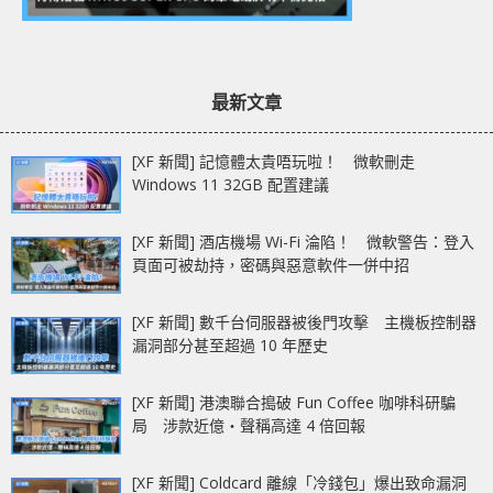
最新文章
[XF 新聞] 記憶體太貴唔玩啦！ 微軟刪走
Windows 11 32GB 配置建議
[XF 新聞] 酒店機場 Wi-Fi 淪陷！ 微軟警告：登入
頁面可被劫持，密碼與惡意軟件一併中招
[XF 新聞] 數千台伺服器被後門攻擊 主機板控制器
漏洞部分甚至超過 10 年歷史
[XF 新聞] 港澳聯合搗破 Fun Coffee 咖啡科研騙
局 涉款近億‧聲稱高達 4 倍回報
[XF 新聞] Coldcard 離線「冷錢包」爆出致命漏洞